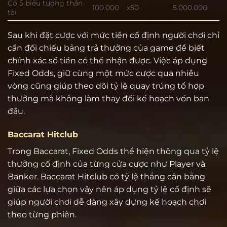
Có 5 biểu tượng thần
100.000
x50
5.000.000
tài
Sau khi đặt cược với mức tiền cố định người chơi chỉ
cần đối chiếu bảng trả thưởng của game để biết
chính xác số tiền có thể nhận được. Việc áp dụng
Fixed Odds, giữ cùng một mức cược qua nhiều
vòng cũng giúp theo dõi tỷ lệ quay trúng tổ hợp
thưởng mà không làm thay đổi kế hoạch vốn ban
đầu.
Baccarat Hitclub
Trong Baccarat, Fixed Odds thể hiện thông qua tỷ lệ
thưởng cố định của từng cửa cược như Player và
Banker. Baccarat Hitclub có tỷ lệ thắng cân bằng
giữa các lựa chọn vậy nên áp dụng tỷ lệ cố định sẽ
giúp người chơi dễ dàng xây dựng kế hoạch chơi
theo từng phiên.