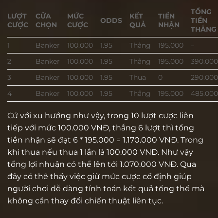
TỔNG
LƯỢT
CỬA
MỨC
KẾT
TIỀN
ODDS
TIỀN
CƯỢC
CHỌN
CƯỢC
QUẢ
NHẬN
THẮNG
1
Banker
100.000
1.95
Thắng
195.000
–
2
Banker
100.000
1.95
Thắng
195.000
390.00
3
Banker
100.000
1.95
Thua
0
290.00
4
Banker
100.000
1.95
Thắng
195.000
485.00
Cứ với xu hướng như vậy, trong 10 lượt cược liên
tiếp với mức 100.000 VNĐ, thắng 6 lượt thì tổng
tiền nhận sẽ đạt 6 * 195.000 = 1.170.000 VNĐ. Trong
khi thua nếu thua 1 lần là 100.000 VNĐ. Như vậy
tổng lợi nhuận có thể lên tới 1.070.000 VNĐ. Qua
đây có thể thấy việc giữ mức cược cố định giúp
người chơi dễ dàng tính toán kết quả tổng thể mà
không cần thay đổi chiến thuật liên tục.