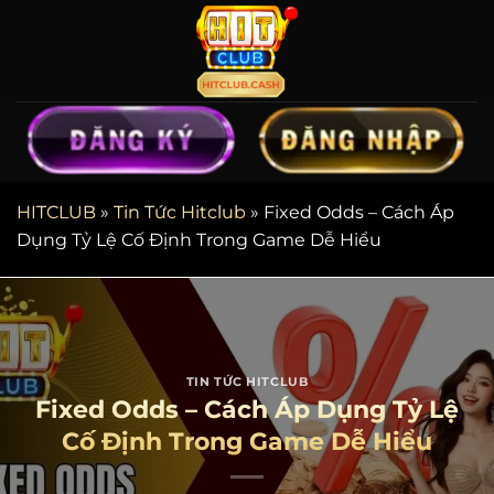
Chuyển
đến
nội
dung
HITCLUB
»
Tin Tức Hitclub
»
Fixed Odds – Cách Áp
Dụng Tỷ Lệ Cố Định Trong Game Dễ Hiểu
TIN TỨC HITCLUB
Fixed Odds – Cách Áp Dụng Tỷ Lệ
Cố Định Trong Game Dễ Hiểu