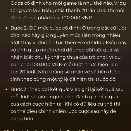
Odds cố định cho mỗi game là như thế nào. Ví dụ
tổng vốn là 2 triệu, chia thành 20 lần chơi thì mỗi
lần cược sẽ phải bỏ ra 100.000 VNĐ.
Bước 2: Giữ mức cược cố định: Ở trong bất cứ lượt
chơi nào hãy giữ nguyên mức tiền trong nhiều
lượt thay vì đổi liên tục theo Fixed Odds. Điều này
vô tình giúp người chơi dễ theo dõi kết quả và
nhận biết chu kỳ thắng thua của trò chơi. Ví dụ
bạn chơi 100.000 VNĐ mỗi lượt, thực hiện liên
tục 20 lượt. Nếu thắng sẽ nhận về số tiền được
tính theo cùng một tỷ lệ đã hiển thị trước đó.
Bước 3: Theo dõi kết quả: Việc ghi lại kết quả sau
mỗi lượt sẽ giúp người chơi đánh giá hiệu quả
của cách cược hiện tại. Khi có dữ liệu cụ thể thì
có thể điều chỉnh chiến lược cược sau này dễ
dàng hơn.