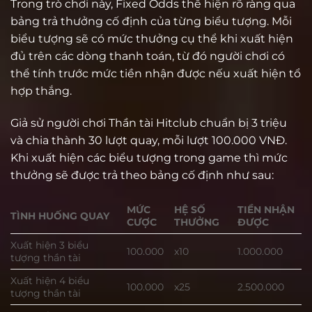
Trong trò chơi này, Fixed Odds thể hiện rõ ràng qua
bảng trả thưởng cố định của từng biểu tượng. Mỗi
biểu tượng sẽ có mức thưởng cụ thể khi xuất hiện
đủ trên các dòng thanh toán, từ đó người chơi có
thể tính trước mức tiền nhận được nếu xuất hiện tổ
hợp thắng.
Giả sử người chơi Thần tài Hitclub chuẩn bị 3 triệu
và chia thành 30 lượt quay, mỗi lượt 100.000 VNĐ.
Khi xuất hiện các biểu tượng trong game thì mức
thưởng sẽ được trả theo bảng cố định như sau:
MỨC
HỆ SỐ
TIỀN NHẬN
TÌNH HUỐNG QUAY
CƯỢC
THƯỞNG
ĐƯỢC
Xuất hiện 3 biểu
100.000
x10
1.000.000
tượng thần tài
Xuất hiện 4 biểu
100.000
x25
2.500.000
tượng thần tài