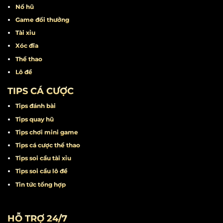
Nổ hũ
Game đổi thưởng
Tài xỉu
Xóc đĩa
Thể thao
Lô đề
TIPS CÁ CƯỢC
Tips đánh bài
Tips quay hũ
Tips chơi mini game
Tips cá cược thể thao
Tips soi cầu tài xỉu
Tips soi cầu lô đề
Tin tức tổng hợp
HỖ TRỢ 24/7