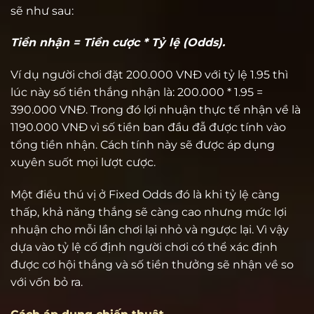
sẽ như sau:
Tiền nhận = Tiền cược * Tỷ lệ (Odds).
Ví dụ người chơi đặt 200.000 VNĐ với tỷ lệ 1.95 thì
lúc này số tiền thắng nhận là: 200.000 * 1.95 =
390.000 VNĐ. Trong đó lợi nhuận thực tế nhận về là
1190.000 VNĐ vì số tiền ban đầu đẫ được tính vào
tổng tiền nhận. Cách tính này sẽ được áp dụng
xuyên suốt mọi lượt cược.
Một điều thú vị ở Fixed Odds đó là khi tỷ lệ càng
thấp, khả năng thắng sẽ càng cao nhưng mức lợi
nhuận cho mỗi lần chơi lại nhỏ và ngược lại. Vì vậy
dựa vào tỷ lệ cố định người chơi có thể xác định
được cơ hội thắng và số tiền thưởng sẽ nhận về so
với vốn bỏ ra.