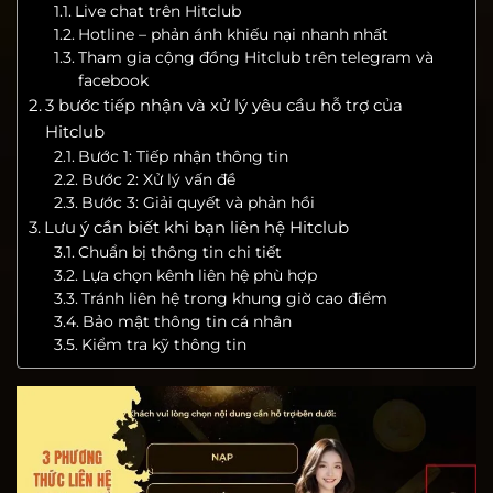
Live chat trên Hitclub
Hotline – phản ánh khiếu nại nhanh nhất
Tham gia cộng đồng Hitclub trên telegram và
facebook
3 bước tiếp nhận và xử lý yêu cầu hỗ trợ của
Hitclub
Bước 1: Tiếp nhận thông tin
Bước 2: Xử lý vấn đề
Bước 3: Giải quyết và phản hồi
Lưu ý cần biết khi bạn liên hệ Hitclub
Chuẩn bị thông tin chi tiết
Lựa chọn kênh liên hệ phù hợp
Tránh liên hệ trong khung giờ cao điểm
Bảo mật thông tin cá nhân
Kiểm tra kỹ thông tin