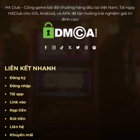
Hit Club – Cổng game bài đổi thưởng hàng đầu tại Việt Nam. Tải ngay
HitClub cho iOS, Android, và APK để tận hưởng trải nghiệm giải trí
đỉnh cao!
LIÊN KẾT NHANH
Đăng ký
Đăng nhập
Tải app
Link vào
Nạp tiền
Rút tiền
Liên hệ
Khuyến mãi