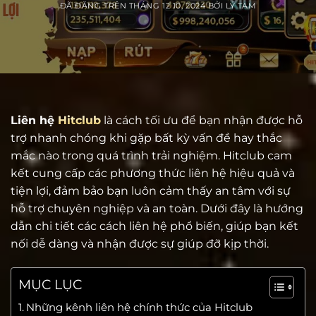
ĐÃ ĐĂNG TRÊN
THÁNG 12 10, 2024
BỞI
LÝ TAM
Liên hệ
Hitclub
là cách tối ưu để bạn nhận được hỗ
trợ nhanh chóng khi gặp bất kỳ vấn đề hay thắc
mắc nào trong quá trình trải nghiệm. Hitclub cam
kết cung cấp các phương thức liên hệ hiệu quả và
tiện lợi, đảm bảo bạn luôn cảm thấy an tâm với sự
hỗ trợ chuyên nghiệp và an toàn. Dưới đây là hướng
dẫn chi tiết các cách liên hệ phổ biến, giúp bạn kết
nối dễ dàng và nhận được sự giúp đỡ kịp thời.
MỤC LỤC
Những kênh liên hệ chính thức của Hitclub