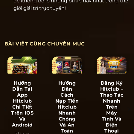
để không bỏ lỡ những bí kíp hay nhất trong thế
giới giải trí trực tuyến!
BÀI VIẾT CÙNG CHUYÊN MỤC
Hướng
Hướng
Đăng Ký
Dẫn Tải
Dẫn
Hitclub –
App
Cách
Thao Tác
Hitclub
Nạp Tiền
Nhanh
Chi Tiết
Hitclub
Trên
Trên IOS
Nhanh
Máy
Và
Chóng
Tính Và
Android
Và An
Điện
Toàn
Thoại