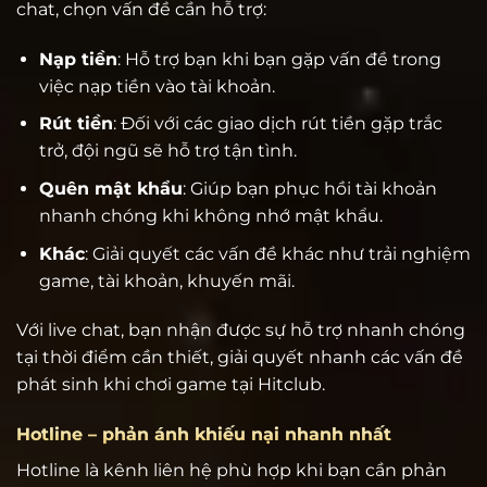
chat, chọn vấn đề cần hỗ trợ:
Nạp tiền
: Hỗ trợ bạn khi bạn gặp vấn đề trong
việc nạp tiền vào tài khoản.
Rút tiền
: Đối với các giao dịch rút tiền gặp trắc
trở, đội ngũ sẽ hỗ trợ tận tình.
Quên mật khẩu
: Giúp bạn phục hồi tài khoản
nhanh chóng khi không nhớ mật khẩu.
Khác
: Giải quyết các vấn đề khác như trải nghiệm
game, tài khoản, khuyến mãi.
Với live chat, bạn nhận được sự hỗ trợ nhanh chóng
tại thời điểm cần thiết, giải quyết nhanh các vấn đề
phát sinh khi chơi game tại Hitclub.
Hotline – phản ánh khiếu nại nhanh nhất
Hotline là kênh liên hệ phù hợp khi bạn cần phản