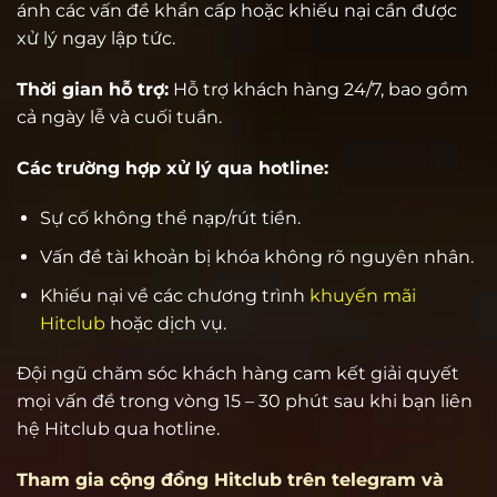
ánh các vấn đề khẩn cấp hoặc khiếu nại cần được
xử lý ngay lập tức.
Thời gian hỗ trợ:
Hỗ trợ khách hàng 24/7, bao gồm
cả ngày lễ và cuối tuần.
Các trường hợp xử lý qua hotline:
Sự cố không thể nạp/rút tiền.
Vấn đề tài khoản bị khóa không rõ nguyên nhân.
Khiếu nại về các chương trình
khuyến mãi
Hitclub
hoặc dịch vụ.
Đội ngũ chăm sóc khách hàng cam kết giải quyết
mọi vấn đề trong vòng 15 – 30 phút sau khi bạn liên
hệ Hitclub qua hotline.
Tham gia cộng đồng Hitclub trên telegram và