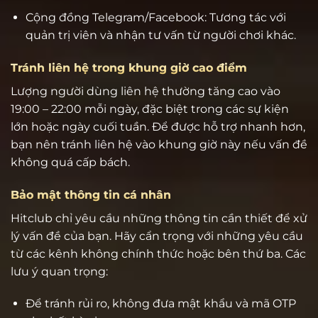
Cộng đồng Telegram/Facebook: Tương tác với
quản trị viên và nhận tư vấn từ người chơi khác.
Tránh liên hệ trong khung giờ cao điểm
Lượng người dùng liên hệ thường tăng cao vào
19:00 – 22:00 mỗi ngày, đặc biệt trong các sự kiện
lớn hoặc ngày cuối tuần. Để được hỗ trợ nhanh hơn,
bạn nên tránh liên hệ vào khung giờ này nếu vấn đề
không quá cấp bách.
Bảo mật thông tin cá nhân
Hitclub chỉ yêu cầu những thông tin cần thiết để xử
lý vấn đề của bạn. Hãy cẩn trọng với những yêu cầu
từ các kênh không chính thức hoặc bên thứ ba. Các
lưu ý quan trọng:
Để tránh rủi ro, không đưa mật khẩu và mã OTP