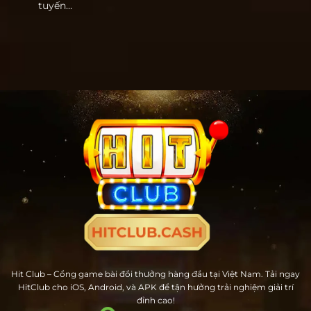
tuyến
triển mạnh
đặt cược
đang dậy
mẽ và kéo
vào cả hai
sóng khi
theo nhiều
cửa đối lập
một thiếu
hình thức
nhau, như
niên 18
chơi [...]
[...]
tuổi [...]
Hit Club – Cổng game bài đổi thưởng hàng đầu tại Việt Nam. Tải ngay
HitClub cho iOS, Android, và APK để tận hưởng trải nghiệm giải trí
đỉnh cao!