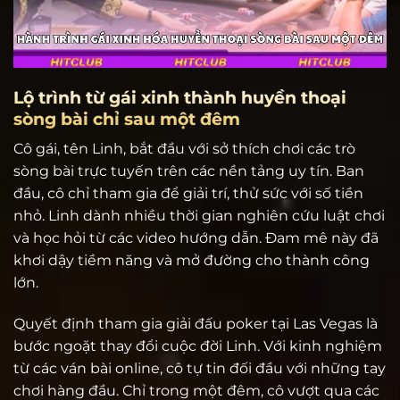
Lộ trình từ gái xinh thành huyền thoại
sòng bài chỉ sau một đêm
Cô gái, tên Linh, bắt đầu với sở thích chơi các trò
sòng bài trực tuyến trên các nền tảng uy tín. Ban
đầu, cô chỉ tham gia để giải trí, thử sức với số tiền
nhỏ. Linh dành nhiều thời gian nghiên cứu luật chơi
và học hỏi từ các video hướng dẫn. Đam mê này đã
khơi dậy tiềm năng và mở đường cho thành công
lớn.
Quyết định tham gia giải đấu poker tại Las Vegas là
bước ngoặt thay đổi cuộc đời Linh. Với kinh nghiệm
từ các ván bài online, cô tự tin đối đầu với những tay
chơi hàng đầu. Chỉ trong một đêm, cô vượt qua các