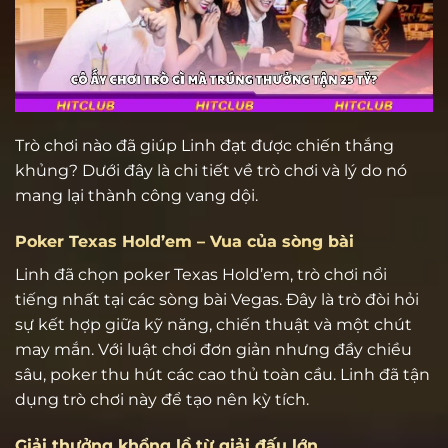
Trò chơi nào đã giúp Linh đạt được chiến thắng
khủng? Dưới đây là chi tiết về trò chơi và lý do nó
mang lại thành công vang dội.
Poker Texas Hold’em – Vua của sòng bài
Linh đã chọn poker Texas Hold’em, trò chơi nổi
tiếng nhất tại các sòng bài Vegas. Đây là trò đòi hỏi
sự kết hợp giữa kỹ năng, chiến thuật và một chút
may mắn. Với luật chơi đơn giản nhưng đầy chiều
sâu, poker thu hút các cao thủ toàn cầu. Linh đã tận
dụng trò chơi này để tạo nên kỳ tích.
Giải thưởng khổng lồ từ giải đấu lớn