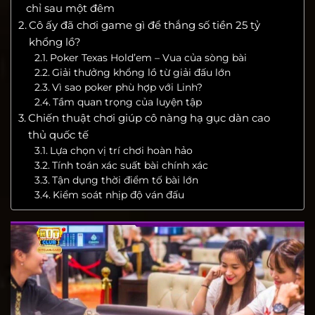
chỉ sau một đêm
Cô ấy đã chơi game gì để thắng số tiền 25 tỷ
khổng lồ?
Poker Texas Hold’em – Vua của sòng bài
Giải thưởng khổng lồ từ giải đấu lớn
Vì sao poker phù hợp với Linh?
Tầm quan trọng của luyện tập
Chiến thuật chơi giúp cô nàng hạ gục dàn cao
thủ quốc tế
Lựa chọn vị trí chơi hoàn hảo
Tính toán xác suất bài chính xác
Tận dụng thời điểm tố bài lớn
Kiểm soát nhịp độ ván đấu