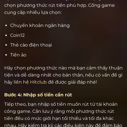
chọn phương thức rút tiền phù hợp. Cổng game
cung cấp nhiều lựa chọn:
Chuyển khoản ngân hàng
Coin12
Thẻ cào điện thoại
Tiền ảo
Hãy chọn phương thức nào mà bạn cảm thấy thuận
tiện và dễ dàng nhất cho bản thân, nếu có vấn đề gì
hãy
liên hệ Hitclub
để được giải đáp nhé!
Bước 4: Nhập số tiền cần rút
Tiếp theo, bạn nhập số tiền muốn rút từ tài khoản
cổng game. Cần lưu ý rằng mỗi phương thức rút
tiền đều có mức giới hạn tối thiểu và tối đa khác
nhau. Hãy kiểm tra kỹ các điều kiện này để đảm bảo