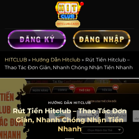
Chuyển
đến
nội
dung
HITCLUB
»
Hướng Dẫn Hitclub
»
Rút Tiền Hitclub –
Thao Tác Đơn Giản, Nhanh Chóng Nhận Tiền Nhanh
HƯỚNG DẪN HITCLUB
Rút Tiền Hitclub – Thao Tác Đơn
Giản, Nhanh Chóng Nhận Tiền
Nhanh