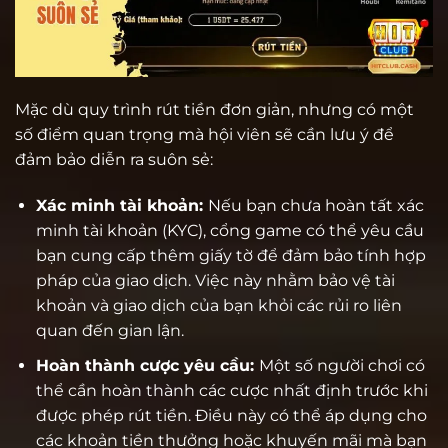
Mặc dù quy trình rút tiền đơn giản, nhưng có một
số điểm quan trọng mà hội viên sẽ cần lưu ý để
đảm bảo diễn ra suôn sẻ:
Xác minh tài khoản:
Nếu bạn chưa hoàn tất xác
minh tài khoản (KYC), cổng game có thể yêu cầu
bạn cung cấp thêm giấy tờ để đảm bảo tính hợp
pháp của giao dịch. Việc này nhằm bảo vệ tài
khoản và giao dịch của bạn khỏi các rủi ro liên
quan đến gian lận.
Hoàn thành cược yêu cầu:
Một số người chơi có
thể cần hoàn thành các cược nhất định trước khi
được phép rút tiền. Điều này có thể áp dụng cho
các khoản tiền thưởng hoặc khuyến mãi mà bạn