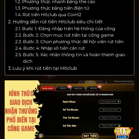
Phương thức nhanh bằng thẻ cào
Phương thức bằng tiền điện tử
Rút tiền Hitclub qua Coin12
Hướng dẫn rút tiền Hitclub siêu chi tiết
Bước 1: Đăng nhập trên hệ thống của cổng
Bước 2: Chọn mục rút tiền tại cổng game
Bước 3: Chọn phương thức để hội viên rút tiền
Bước 4: Nhập số tiền cần rút
Bước 5: Xác nhận thông tin và hoàn thành giao
dịch
Lưu ý khi rút tiền tại Hitclub