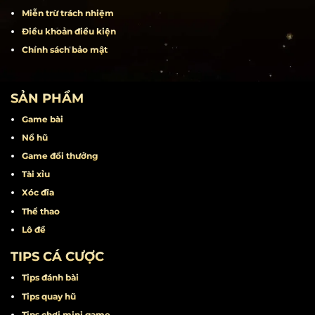
Miễn trừ trách nhiệm
Điều khoản điều kiện
Chính sách bảo mật
SẢN PHẨM
Game bài
Nổ hũ
Game đổi thưởng
Tài xỉu
Xóc đĩa
Thể thao
Lô đề
TIPS CÁ CƯỢC
Tips đánh bài
Tips quay hũ
Tips chơi mini game