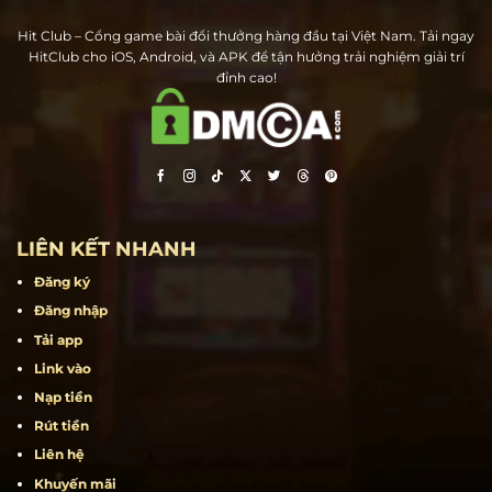
Hit Club – Cổng game bài đổi thưởng hàng đầu tại Việt Nam. Tải ngay
HitClub cho iOS, Android, và APK để tận hưởng trải nghiệm giải trí
đỉnh cao!
LIÊN KẾT NHANH
Đăng ký
Đăng nhập
Tải app
Link vào
Nạp tiền
Rút tiền
Liên hệ
Khuyến mãi