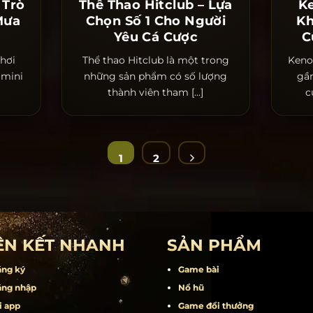
 Trò
Thể Thao Hitclub – Lựa
Ke
Mưa
Chọn Số 1 Cho Người
Kh
Yêu Cá Cược
C
chơi
Thể thao Hitclub là một trong
Keno
 mini
những sản phẩm có số lượng
gầ
thành viên tham [...]
c
1
2
ÊN KẾT NHANH
SẢN PHẨM
ng ký
Game bài
ng nhập
Nổ hũ
i app
Game đổi thưởng