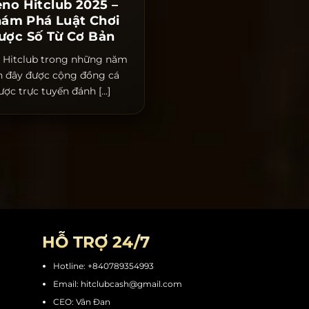
no Hitclub 2025 –
ám Phá Luật Chơi
ược Số Từ Cơ Bản
 Hitclub trong những năm
n đây được cộng đồng cá
ược trực tuyến đánh [...]
HỖ TRỢ 24/7
Hotline: +840789354993
Email:
hitclubcash@gmail.com
CEO: Vân Đan