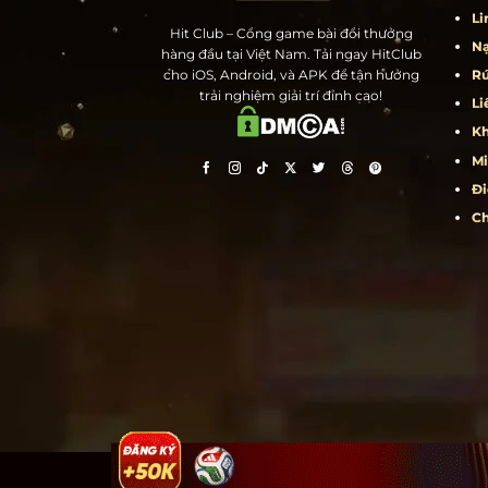
Li
Hit Club – Cổng game bài đổi thưởng
Nạ
hàng đầu tại Việt Nam. Tải ngay HitClub
cho iOS, Android, và APK để tận hưởng
Rú
trải nghiệm giải trí đỉnh cao!
Li
Kh
Mi
Đi
Ch