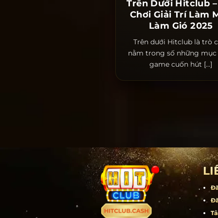
Trên Dưới Hitclub –
Chơi Giải Trí Làm 
Làm Gió 2025
Trên dưới Hitclub là trò 
nằm trong số những mục
game cuốn hút [...]
LI
Đă
Đă
Tả