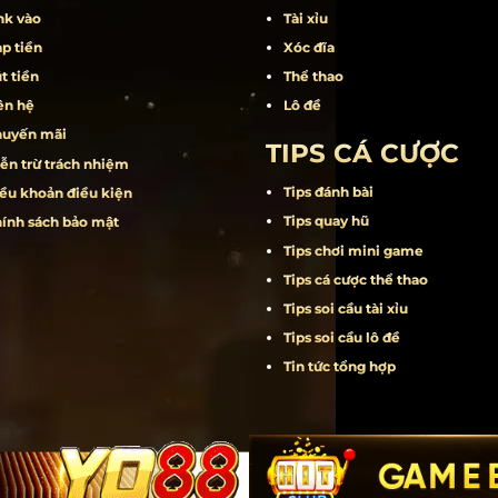
nk vào
Tài xỉu
p tiền
Xóc đĩa
t tiền
Thể thao
ên hệ
Lô đề
uyến mãi
TIPS CÁ CƯỢC
ễn trừ trách nhiệm
Tips đánh bài
ều khoản điều kiện
Tips quay hũ
ính sách bảo mật
Tips chơi mini game
Tips cá cược thể thao
Tips soi cầu tài xỉu
Tips soi cầu lô đề
Tin tức tổng hợp
BẢN QUYỀN THUỘC VỀ HITCLUB.CASH 2026 ©