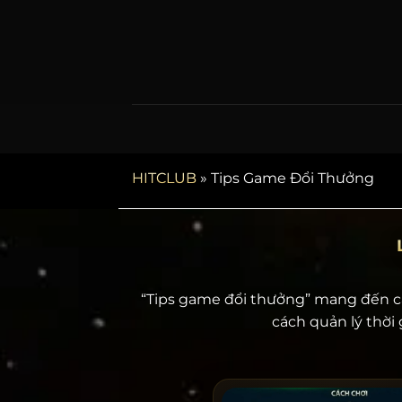
Chuyển
đến
nội
dung
HITCLUB
»
Tips Game Đổi Thưởng
“Tips game đổi thưởng” mang đến cá
cách quản lý thời 