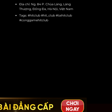
Địa chỉ: Ng. 84 P. Chùa Láng, Láng
Thượng, Đống Đa, Hà Nội, Việt Nam
Tags: #hitclub #hit_club #taihitclub
#conggamehitclub