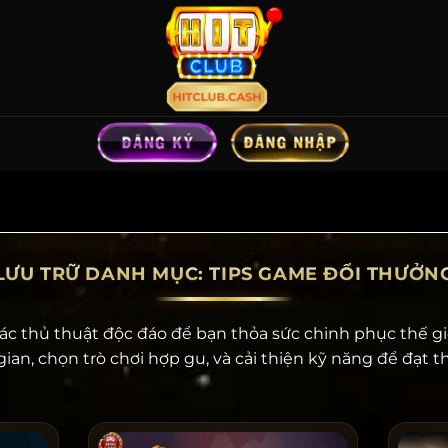
LƯU TRỮ DANH MỤC:
TIPS GAME ĐỔI THƯỞN
c thủ thuật độc đáo để bạn thỏa sức chinh phục thế gi
gian, chọn trò chơi hợp gu, và cải thiện kỹ năng để đạt t