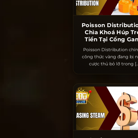
Poisson Distributi
Chìa Khoá Húp Tr
Tiền Tại Cổng Ga
Poisson Distribution chín
công thức vàng đang bị n
cược thủ bỏ lỡ trong [..