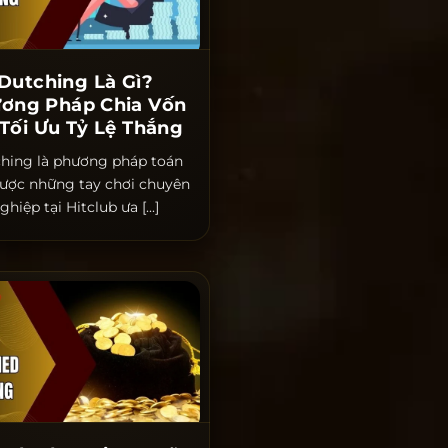
Dutching Là Gì?
ơng Pháp Chia Vốn
Tối Ưu Tỷ Lệ Thắng
hing là phương pháp toán
ược những tay chơi chuyên
ghiệp tại Hitclub ưa [...]