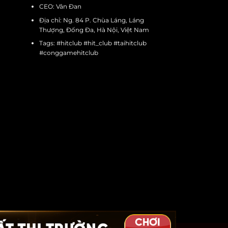
CEO: Vân Đan
Địa chỉ: Ng. 84 P. Chùa Láng, Láng
Thượng, Đống Đa, Hà Nội, Việt Nam
Tags: #hitclub #hit_club #taihitclub
#conggamehitclub