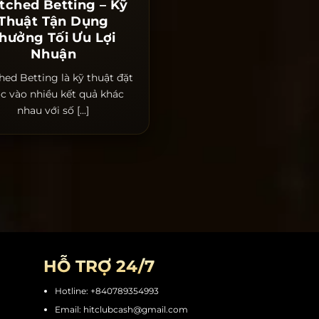
tched Betting – Kỹ
Thuật Tận Dụng
hưởng Tối Ưu Lợi
Nhuận
ed Betting là kỹ thuật đặt
c vào nhiều kết quả khác
nhau với số [...]
HỖ TRỢ 24/7
Hotline: +840789354993
Email:
hitclubcash@gmail.com