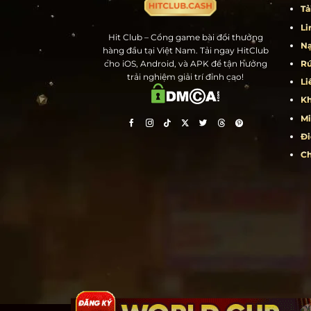
Tả
Li
Hit Club – Cổng game bài đổi thưởng
Nạ
hàng đầu tại Việt Nam. Tải ngay HitClub
cho iOS, Android, và APK để tận hưởng
Rú
trải nghiệm giải trí đỉnh cao!
Li
Kh
Mi
Đi
Ch