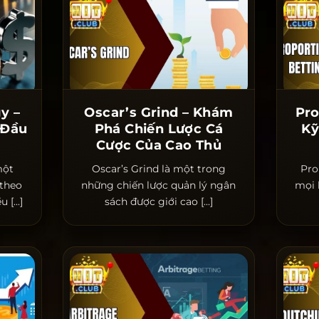
y –
Oscar’s Grind – Khám
Pro
 Đầu
Phá Chiến Lược Cá
Kỹ
Cược Của Cao Thủ
một
Oscar’s Grind là một trong
Pro
 theo
những chiến lược quản lý ngân
mọi 
[...]
sách được giới cao [...]