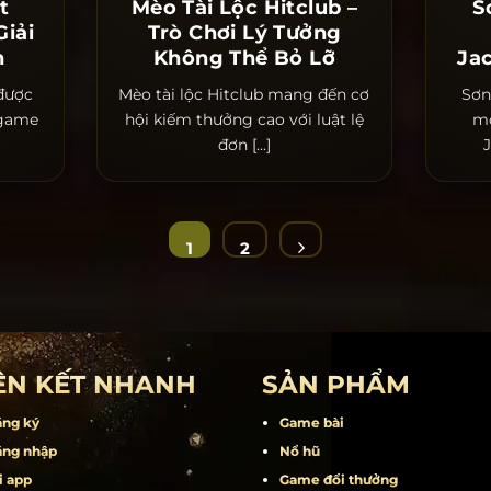
t
Mèo Tài Lộc Hitclub –
S
Giải
Trò Chơi Lý Tưởng
n
Không Thể Bỏ Lỡ
Ja
 được
Mèo tài lộc Hitclub mang đến cơ
Sơn
 game
hội kiếm thưởng cao với luật lệ
mộ
đơn [...]
J
1
2
ÊN KẾT NHANH
SẢN PHẨM
ng ký
Game bài
ng nhập
Nổ hũ
i app
Game đổi thưởng