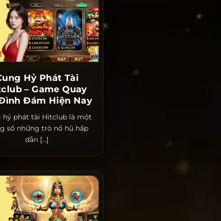
Cung Hỷ Phát Tài
tclub – Game Quay
Đình Đám Hiện Nay
hỷ phát tài Hitclub là một
ng số những trò nổ hũ hấp
dẫn [...]