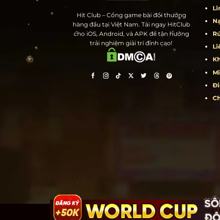
Li
Hit Club – Cổng game bài đổi thưởng
Nạ
hàng đầu tại Việt Nam. Tải ngay HitClub
cho iOS, Android, và APK để tận hưởng
Rú
trải nghiệm giải trí đỉnh cao!
Li
Kh
Mi
Đi
Ch