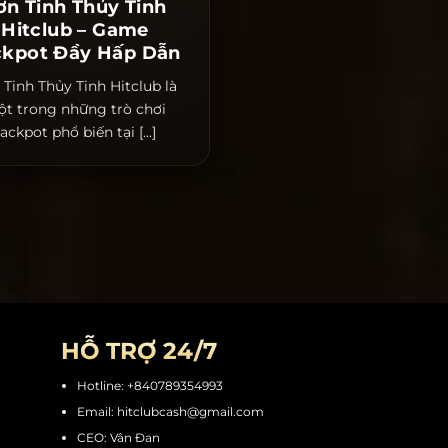
ơn Tinh Thủy Tinh
Hitclub – Game
ckpot Đầy Hấp Dẫn
 Tinh Thủy Tinh Hitclub là
t trong những trò chơi
ackpot phổ biến tại [...]
HỖ TRỢ 24/7
Hotline: +840789354993
Email:
hitclubcash@gmail.com
CEO: Vân Đan