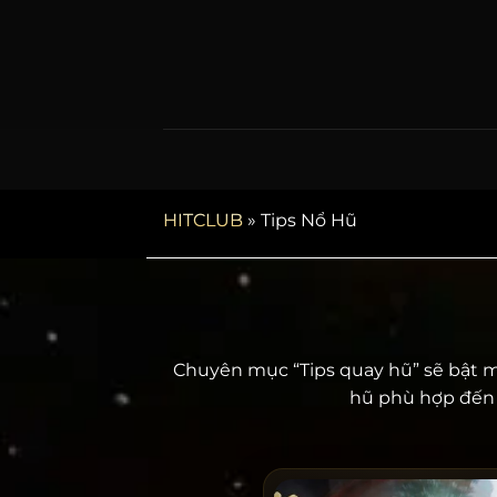
Chuyển
đến
nội
dung
HITCLUB
»
Tips Nổ Hũ
Chuyên mục “Tips quay hũ” sẽ bật m
hũ phù hợp đến v