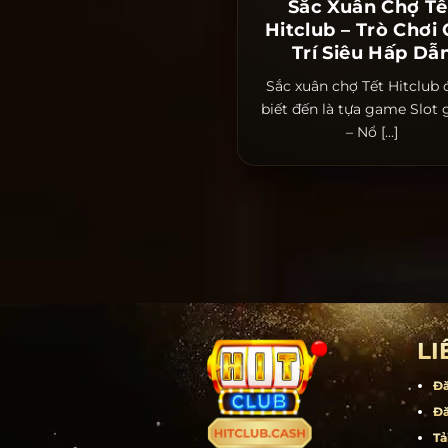
Sắc Xuân Chợ Tế
Hitclub – Trò Chơi 
Trí Siêu Hấp Dẫ
Sắc xuân chợ Tết Hitclub
biết đến là tựa game Slot
– Nổ [...]
LI
Đă
Đă
Tả