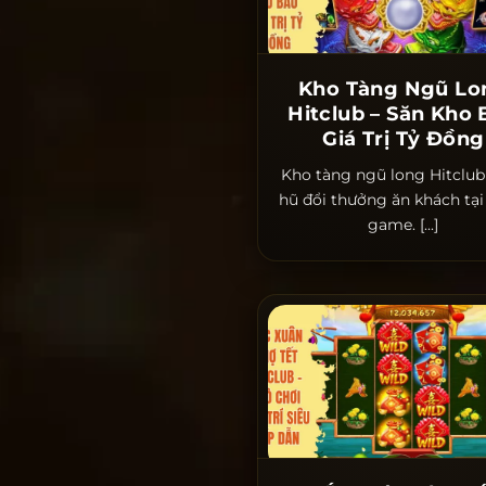
Kho Tàng Ngũ Lo
Hitclub – Săn Kho
Giá Trị Tỷ Đồng
Kho tàng ngũ long Hitclub
hũ đổi thưởng ăn khách tạ
game. [...]