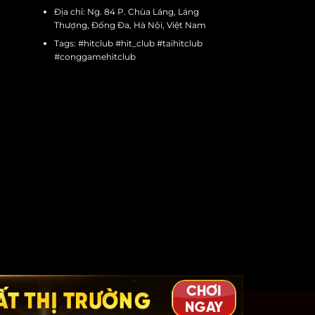
Địa chỉ: Ng. 84 P. Chùa Láng, Láng
Thượng, Đống Đa, Hà Nội, Việt Nam
Tags: #hitclub #hit_club #taihitclub
#conggamehitclub