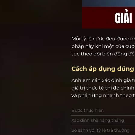
Mỗi tỷ lệ cược đều được 
pháp này khi một cửa cược 
tục theo dõi biến động để
Cách áp dụng đúng
Anh em cần xác định giá tr
giá trị thực tế thì đó chí
và phản ứng nhanh theo 
Bước thực hiện
Xác định khả năng thắng
So sánh với tỷ lệ trả thưởng