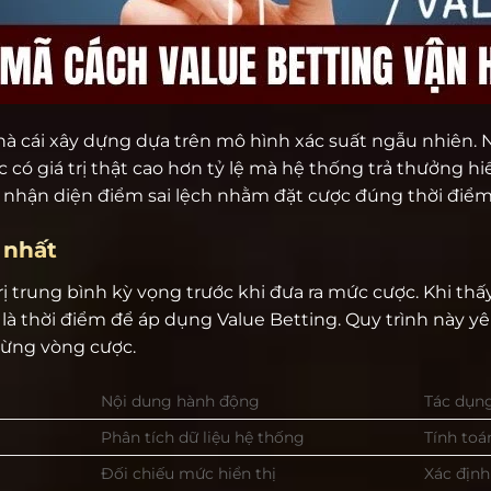
nhà cái xây dựng dựa trên mô hình xác suất ngẫu nhiên
có giá trị thật cao hơn tỷ lệ mà hệ thống trả thưởng hiể
 nhận diện điểm sai lệch nhằm đặt cược đúng thời điểm
 nhất
ị trung bình kỳ vọng trước khi đưa ra mức cược. Khi thấ
nh là thời điểm để áp dụng Value Betting. Quy trình này y
từng vòng cược.
Nội dung hành động
Tác dụn
Phân tích dữ liệu hệ thống
Tính toán
Đối chiếu mức hiển thị
Xác định