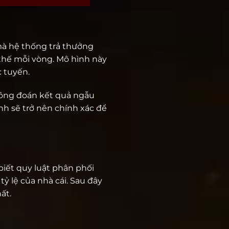
mà hệ thống trả thưởng
i thế mỗi vòng. Mô hình này
 tuyến.
không đoán kết quả ngẫu
nh sẽ trở nên chính xác để
iết quy luật phân phối
 tỷ lệ của nhà cái. Sau đây
ất.