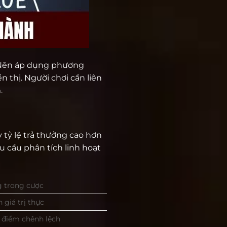
. Nên áp dụng phương
n thị. Người chơi cần liên
.
y tỷ lệ trả thưởng cao hơn
êu cầu phân tích linh hoạt
g trong cược
 giá trị thực
 điểm chênh lệch