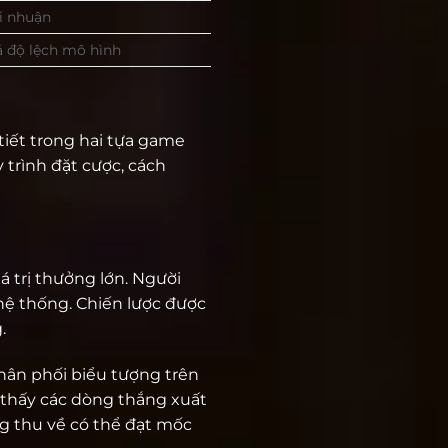
ợi nhuận
 độ lệch mô hình
tiết trong hai tựa game
 trình đặt cược, cách
 trị thưởng lớn. Người
hệ thống. Chiến lược được
.
hân phối biểu tượng trên
 thấy các dòng thắng xuất
ng thu về có thể đạt mốc