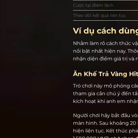
Cược tại điểm lệch
Theo dõi kết quả liên tục
Ví dụ cách dùng
Nhằm làm rõ cách thức vận
nổi bật nhất hiện nay. Thô
nhận diện điểm giá trị và 
Ăn Khế Trả Vàng Hi
Trò chơi này mô phỏng câu
tham gia cần chú ý đến tầ
kích hoạt khi anh em nhậ
Người chơi hãy bắt đầu vò
màn hình. Sau khoảng 20 
hiện liên tục. Kết thúc ph