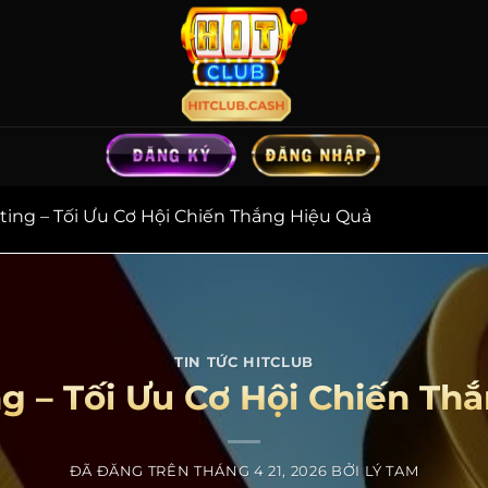
ting – Tối Ưu Cơ Hội Chiến Thắng Hiệu Quả
TIN TỨC HITCLUB
ng – Tối Ưu Cơ Hội Chiến Th
ĐÃ ĐĂNG TRÊN
THÁNG 4 21, 2026
BỞI
LÝ TAM