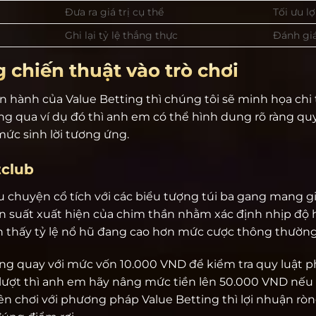
Đưa ra giá trị cụ thể
Tối ưu l
Ghi lại tỷ lệ thắng thực
Đánh giá
 chiến thuật vào trò chơi
 hành của Value Betting thì chúng tôi sẽ minh họa chi 
ng qua ví dụ đó thì anh em có thể hình dung rõ ràng quy
mức sinh lời tương ứng.
tclub
 chuyện cổ tích với các biểu tượng túi ba gang mang giá
n suất xuất hiện của chim thần nhằm xác định nhịp độ 
n thấy tỷ lệ nổ hũ đang cao hơn mức cược thông thường
ng quay với mức vốn 10.000 VND để kiểm tra quy luật p
lượt thì anh em hãy nâng mức tiền lên 50.000 VND nếu
iên chơi với phương pháp Value Betting thì lợi nhuận rò