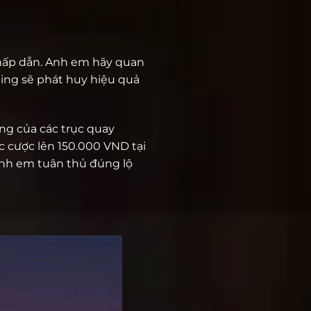
hấp dẫn. Anh em hãy quan
ting sẽ phát huy hiệu quả
g của các trục quay
 cược lên 150.000 VND tại
anh em tuân thủ đúng lộ