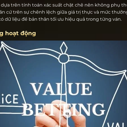
 dựa trên tính toán xác suất chặt chẽ nên không phụ th
ăn cứ trên sự chênh lệch giữa giá trị thực và mức thưở
ó dữ liệu để bản thân tối ưu hiệu quả trong từng ván.
ng hoạt động