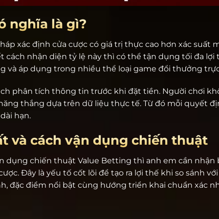
ó nghĩa là gì?
áp xác định cửa cược có giá trị thực cao hơn xác suất 
iết cách nhận diện tỷ lệ này thì có thể tận dụng tối đa lợ
g và áp dụng trong nhiều thể loại game đổi thưởng trực
h phân tích thông tin trước khi đặt tiền. Người chơi 
ăng thắng dựa trên dữ liệu thực tế. Từ đó mỗi quyết đị
dài hạn.
ất và cách vận dụng chiến thuật
 dụng chiến thuật Value Betting thì anh em cần nhận b
ợc. Đây là yếu tố cốt lõi để tạo ra lợi thế khi so sánh với
nh, đặc điểm nổi bật cùng hướng triển khai chuẩn xác nh