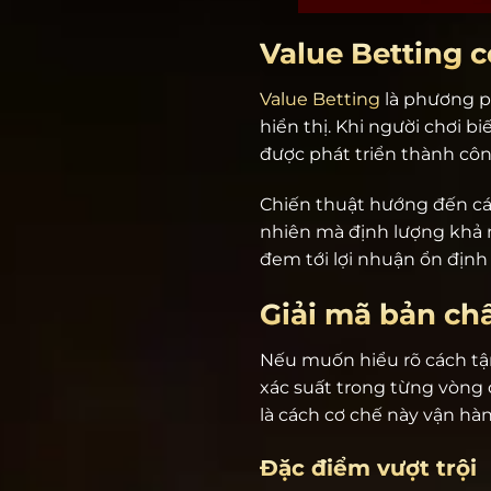
Value Betting c
Value Betting
là phương ph
hiển thị. Khi người chơi b
được phát triển thành côn
Chiến thuật hướng đến các
nhiên mà định lượng khả n
đem tới lợi nhuận ổn định 
Giải mã bản ch
Nếu muốn hiểu rõ cách tận
xác suất trong từng vòng cư
là cách cơ chế này vận hà
Đặc điểm vượt trội