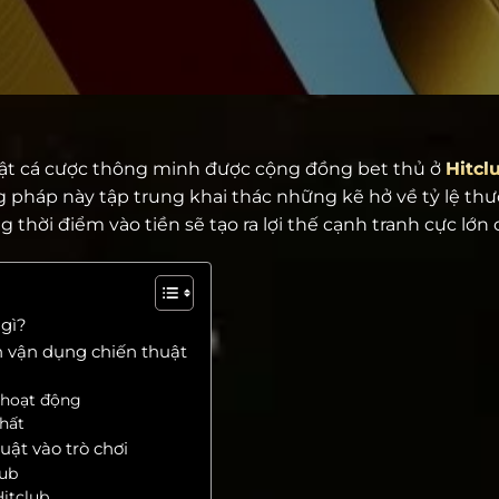
huật cá cược thông minh được cộng đồng bet thủ ở
Hitcl
 pháp này tập trung khai thác những kẽ hở về tỷ lệ th
 thời điểm vào tiền sẽ tạo ra lợi thế cạnh tranh cực lớn
 gì?
h vận dụng chiến thuật
 hoạt động
hất
uật vào trò chơi
lub
itclub