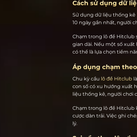
Cách sử dụng dữ li
Sử dụng dữ liệu thống kê 
10 ngày gần nhất, người ch
Chạm trong lô đề Hitclub s
gian dài. Nếu một số xuất h
có thể là lựa chọn tiềm nă
Áp dụng chạm theo 
Chu kỳ cầu
lô đề Hitclub
l
con số có xu hướng xuất hi
liệu thống kê, người chơi 
Chạm trong lô đề Hitclub k
cược dàn trải. Việc ghi c
lý.