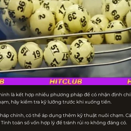
minh là kết hợp nhiều phương pháp để có nhận định chín
hạm, hãy kiểm tra kỹ lưỡng trước khi xuống tiền.
pháp chính, có thể áp dụng thêm kỹ thuật nuôi chạm. C
Tính toán số vốn hợp lý để tránh rủi ro không đáng có.