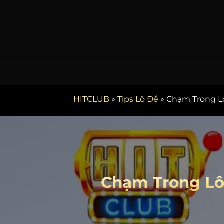
Chuyển
đến
nội
dung
HITCLUB
»
Tips Lô Đề
»
Chạm Trong Lô
Chạm Trong Lô 