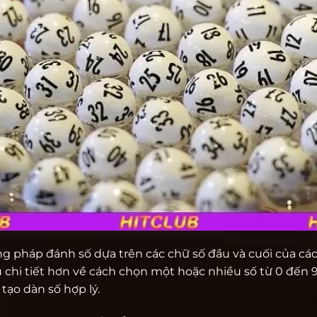
g pháp đánh số dựa trên các chữ số đầu và cuối của các 
ểu chi tiết hơn về cách chọn một hoặc nhiều số từ 0 đến 
 tạo dàn số hợp lý.