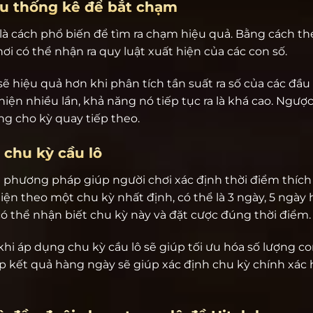
ệu thống kê để bắt chạm
là cách phổ biến để tìm ra chạm hiệu quả. Bằng cách the
ơi có thể nhận ra quy luật xuất hiện của các con số.
ẽ hiệu quả hơn khi phân tích tần suất ra số của các đầu 
iện nhiều lần, khả năng nó tiếp tục ra là khá cao. Ngược 
ng cho kỳ quay tiếp theo.
chu kỳ cầu lô
à phương pháp giúp người chơi xác định thời điểm thíc
ện theo một chu kỳ nhất định, có thể là 3 ngày, 5 ngày 
có thể nhận biết chu kỳ này và đặt cược đúng thời điểm.
hi áp dụng chu kỳ cầu lô sẽ giúp tối ưu hóa số lượng co
hép kết quả hàng ngày sẽ giúp xác định chu kỳ chính xá