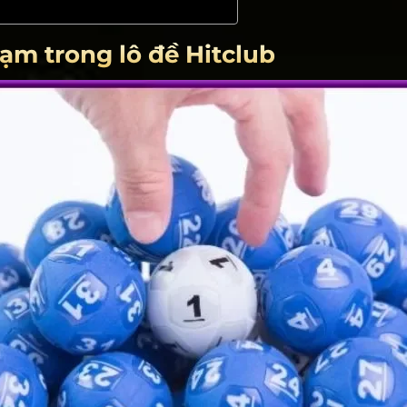
hạm trong lô đề Hitclub