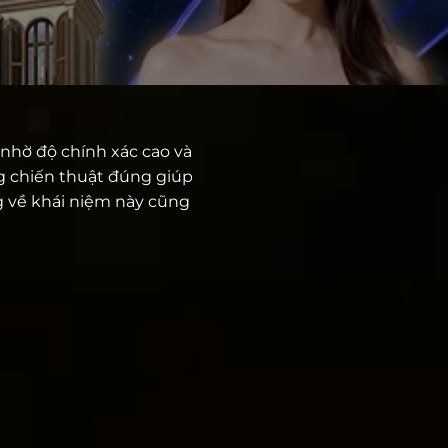
nhờ độ chính xác cao và
ng chiến thuật đúng giúp
g về khái niệm này cũng