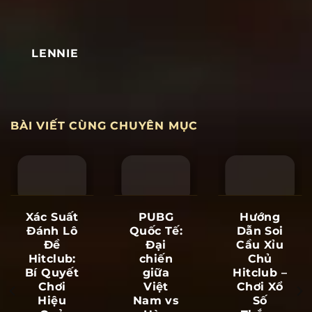
LENNIE
BÀI VIẾT CÙNG CHUYÊN MỤC
Xác Suất
PUBG
Hướng
Đánh Lô
Quốc Tế:
Dẫn Soi
Đề
Đại
Cầu Xỉu
Hitclub:
chiến
Chủ
Bí Quyết
giữa
Hitclub –
Chơi
Việt
Chơi Xổ
Hiệu
Nam vs
Số