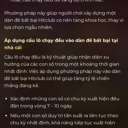
Phương pháp này giúp người chơi xây dựng một
dàn đề bất bại Hitclub có nền tảng khoa học, thay vì
lựa chọn ngẫu nhiên.
Áp dụng cầu lô chạy đều vào dàn đề bất bại tại
nhà cái
Cầu lô chạy đều là kỹ thuật giúp nhận diện xu
hướng của các con số trong một khoảng thời gian
nhất định. Việc áp dụng phương pháp này vào dàn
đề bất bại Hitclub có thể giúp tăng tỷ lệ chiến
thắng đáng kể.
Xác định những con số có chu kỳ xuất hiện đều
đặn trong vòng 7 – 10 ngày.
Nếu một con số duy trì tần suất ra liên tục theo
chu kỳ nhất định, khả năng tiếp tục xuất hiện