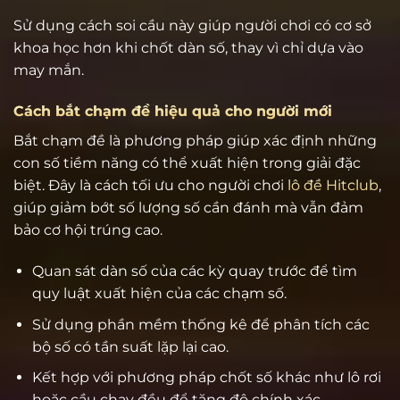
Sử dụng cách soi cầu này giúp người chơi có cơ sở
khoa học hơn khi chốt dàn số, thay vì chỉ dựa vào
may mắn.
Cách bắt chạm đề hiệu quả cho người mới
Bắt chạm đề là phương pháp giúp xác định những
con số tiềm năng có thể xuất hiện trong giải đặc
biệt. Đây là cách tối ưu cho người chơi
lô đề Hitclub
,
giúp giảm bớt số lượng số cần đánh mà vẫn đảm
bảo cơ hội trúng cao.
Quan sát dàn số của các kỳ quay trước để tìm
quy luật xuất hiện của các chạm số.
Sử dụng phần mềm thống kê để phân tích các
bộ số có tần suất lặp lại cao.
Kết hợp với phương pháp chốt số khác như lô rơi
hoặc cầu chạy đều để tăng độ chính xác.