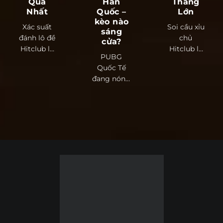
Quả
Hàn
Thắng
Nhất
Quốc –
Lớn
kèo nào
Xác suất
Soi cầu xỉu
sáng
đánh lô đề
chủ
cửa?
Hitclub là
Hitclub là
PUBG
yếu tố
một
Quốc Tế
quan trọng
phương
đang nóng
giúp người
pháp được
lên từng
chơi tối [...]
nhiều
ngày với
người chơi
màn đối
ưa chuộng,
đầu hấp
[...]
dẫn giữa
[...]