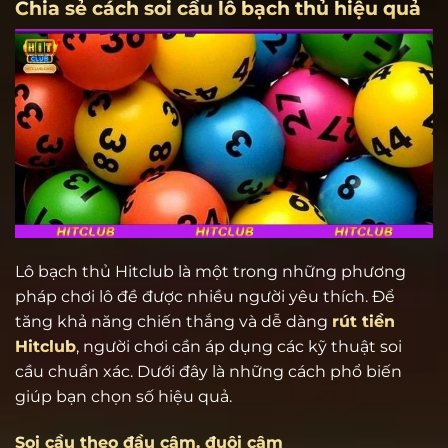
Chia sẻ cách soi cầu lô bạch thủ hiệu quả
Lô bạch thủ Hitclub là một trong những phương
pháp chơi lô đề được nhiều người yêu thích. Để
tăng khả năng chiến thắng và dễ dàng
rút tiền
Hitclub
, người chơi cần áp dụng các kỹ thuật soi
cầu chuẩn xác. Dưới đây là những cách phổ biến
giúp bạn chọn số hiệu quả.
Soi cầu theo đầu câm, đuôi câm