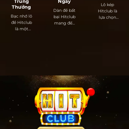
Trúng
Ngày
Lô kép
Thưởng
Dàn đề bất
Hitclub là
Bạc nhớ lô
bại Hitclub
lựa chọn
đề Hitclub
mang đến
hàng đầu
là một
chiến
cho người
trong
thuật chốt
chơi đam
những
số hiệu
mê lô đề
phương
quả giúp
[...]
pháp dự
người [...]
đoán số
được [...]