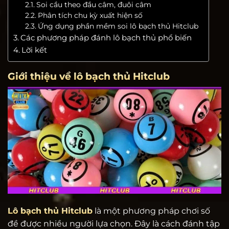
Soi cầu theo đầu câm, đuôi câm
Phân tích chu kỳ xuất hiện số
Ứng dụng phần mềm soi lô bạch thủ Hitclub
Các phương pháp đánh lô bạch thủ phổ biến
Lời kết
Giới thiệu về lô bạch thủ Hitclub
Lô bạch thủ Hitclub
là một phương pháp chơi số
đề được nhiều người lựa chọn. Đây là cách đánh tập