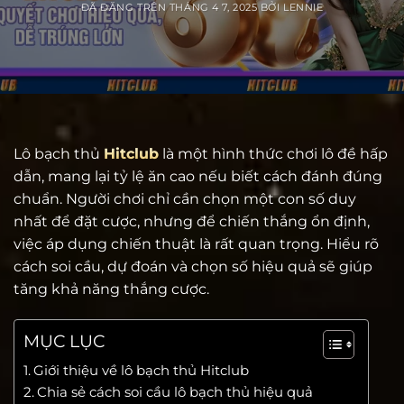
ĐÃ ĐĂNG TRÊN
THÁNG 4 7, 2025
BỞI
LENNIE
Lô bạch thủ
Hitclub
là một hình thức chơi lô đề hấp
dẫn, mang lại tỷ lệ ăn cao nếu biết cách đánh đúng
chuẩn. Người chơi chỉ cần chọn một con số duy
nhất để đặt cược, nhưng để chiến thắng ổn định,
việc áp dụng chiến thuật là rất quan trọng. Hiểu rõ
cách soi cầu, dự đoán và chọn số hiệu quả sẽ giúp
tăng khả năng thắng cược.
MỤC LỤC
Giới thiệu về lô bạch thủ Hitclub
Chia sẻ cách soi cầu lô bạch thủ hiệu quả