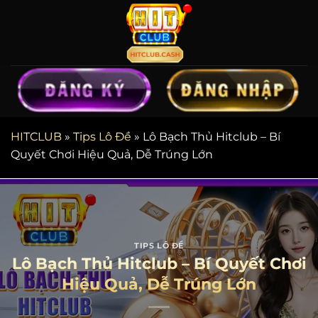
Chuyển
đến
nội
dung
HITCLUB
»
Tips Lô Đề
»
Lô Bạch Thủ Hitclub – Bí
Quyết Chơi Hiệu Quả, Dễ Trúng Lớn
TIPS LÔ ĐỀ
Lô Bạch Thủ Hitclub – Bí Quyết Chơi
Hiệu Quả, Dễ Trúng Lớn