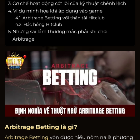
Cơ chế hoạt động cốt lõi của kỹ thuật chênh lệch
Ví dụ minh họa khi áp dụng vào game
Arbitrage Betting với thần tài Hitclub
Hắc hồng Hitclub
Những sai lầm thường mắc phải khi chơi
Arbitrage
Arbitrage Betting là gì?
Arbitrage Betting
vốn được hiểu nôm na là phương