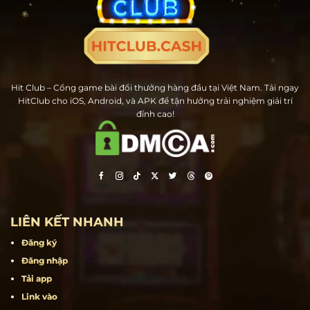
Hit Club – Cổng game bài đổi thưởng hàng đầu tại Việt Nam. Tải ngay
HitClub cho iOS, Android, và APK để tận hưởng trải nghiệm giải trí
đỉnh cao!
LIÊN KẾT NHANH
Đăng ký
Đăng nhập
Tải app
Link vào