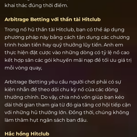
khai thác đúng thời điểm.
Arbitrage Betting với thần tài Hitclub
Trong nổ hũ thần tài Hitclub, bạn có thể áp dụng
phương pháp này bằng cách tận dụng các chương
trình hoàn tiền hay quỹ thưởng lũy tiến. Anh em
thực hiện đặt cược vào những dòng có tỷ lệ nổ cao
kết hợp săn các gói khuyến mãi nạp để tối ưu giá trị
mỗi vòng quay,
Arbitrage Betting yêu cầu người chơi phải có sự
kiên nhẫn để theo dõi chu kỳ nổ của các dòng
thưởng chính. Do vậy, chia nhỏ vốn giúp bạn kéo
dài thời gian tham gia từ đó gia tăng cơ hội tiếp cận
với những hũ thưởng lớn. Đồng thời, chúng không
làm thâm hụt ngân sách ban đầu.
Hắc hồng Hitclub