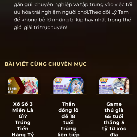
gần gũi, chuyên nghiệp và tập trung vào việc tối
ưu hóa trải nghiệm người chơi.Theo dõi Lý Tam
để không bỏ lỡ những bí kíp hay nhất trong thế
giới giải trí trực tuyến!
BÀI VIẾT CÙNG CHUYÊN MỤC
Xổ Số 3
Thần
Game
Miền Là
đồng lô
thủ già
Gì?
đề 18
65 tuổi
Trúng
tuổi
thắng 5
Tiền
trúng
tỷ từ xóc
Hàng Tỷ
liên tiếp
đĩa