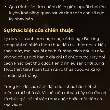
Quá trình săn tìm chênh lệch giúp người chơi rèn
luyện khả năng quan sát và tính toán con số cực
kỳ nhạy bén.
Sự khác biệt của chiến thuật
Lý do vì sao anh em chọn cược Arbitrage Betting
trong khi có nhiều hình thức đầu tư khác nhau. Nếu
thắc mắc, mọi người nên biết rằng cách đầu tư này
không có sự giới hạn ở địa chỉ tổ chức cược. Hay nói
cách khác, bet thủ cược tiền ở nhiều sân chơi cùng
1 lúc, triệt tiêu hoàn toàn rủi ro thua cuộc và X2 lợi
nhuận khi thắng.
Trong khi đó các cách đặt cược khác hầu hết chỉ
diễn ra tại 1 nhà cái. Vì thế, nếu rơi vào bẫy của đơn vị
tổ chức giải trí thì việc thua cuộc hoặc mất tiền có
thể xảy ra.