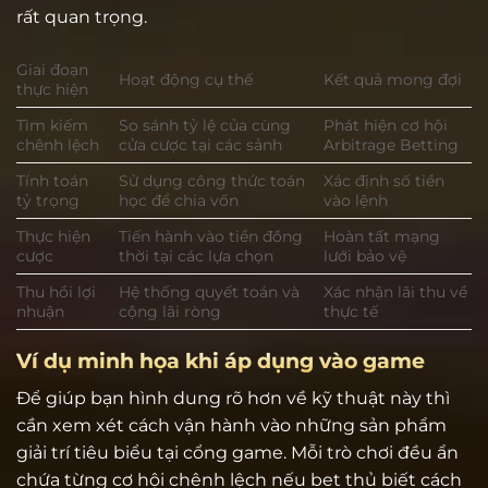
rất quan trọng.
Giai đoạn
Hoạt động cụ thế
Kết quả mong đợi
thực hiện
Tìm kiếm
So sánh tỷ lệ của cùng
Phát hiện cơ hội
chênh lệch
cửa cược tại các sảnh
Arbitrage Betting
Tính toán
Sử dụng công thức toán
Xác định số tiền
tỷ trọng
học để chia vốn
vào lệnh
Thực hiện
Tiến hành vào tiền đồng
Hoàn tất mạng
cược
thời tại các lựa chọn
lưới bảo vệ
Thu hồi lợi
Hệ thống quyết toán và
Xác nhận lãi thu về
nhuận
cộng lãi ròng
thực tế
Ví dụ minh họa khi áp dụng vào game
Để giúp bạn hình dung rõ hơn về kỹ thuật này thì
cần xem xét cách vận hành vào những sản phẩm
giải trí tiêu biểu tại cổng game. Mỗi trò chơi đều ẩn
chứa từng cơ hội chênh lệch nếu bet thủ biết cách