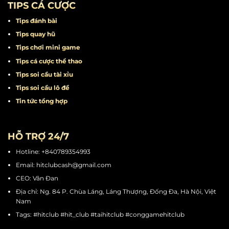
TIPS CÁ CƯỢC
Tips đánh bài
Tips quay hũ
Tips chơi mini game
Tips cá cược thể thao
Tips soi cầu tài xỉu
Tips soi cầu lô đề
Tin tức tổng hợp
HỖ TRỢ 24/7
Hotline: +840789354993
Email:
hitclubcash@gmail.com
CEO: Vân Đan
Địa chỉ: Ng. 84 P. Chùa Láng, Láng Thượng, Đống Đa, Hà Nội, Việt
Nam
Tags: #hitclub #hit_club #taihitclub #conggamehitclub