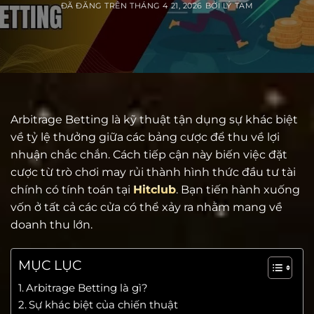
ĐÃ ĐĂNG TRÊN
THÁNG 4 21, 2026
BỞI
LÝ TAM
Arbitrage Betting là kỹ thuật tận dụng sự khác biệt
về tỷ lệ thưởng giữa các bảng cược để thu về lợi
nhuận chắc chắn. Cách tiếp cận này biến việc đặt
cược từ trò chơi may rủi thành hình thức đầu tư tài
chính có tính toán tại
Hitclub
. Bạn tiến hành xuống
vốn ở tất cả các cửa có thể xảy ra nhằm mang về
doanh thu lớn.
MỤC LỤC
Arbitrage Betting là gì?
Sự khác biệt của chiến thuật