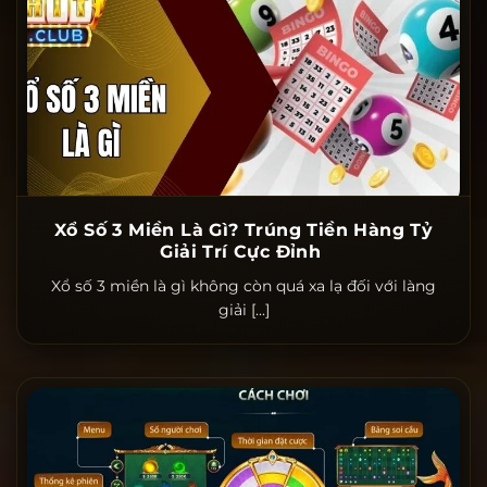
Xổ Số 3 Miền Là Gì? Trúng Tiền Hàng Tỷ
Giải Trí Cực Đỉnh
Xổ số 3 miền là gì không còn quá xa lạ đối với làng
giải [...]