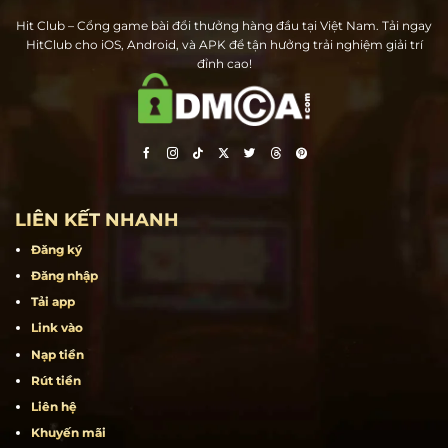
Hit Club – Cổng game bài đổi thưởng hàng đầu tại Việt Nam. Tải ngay
HitClub cho iOS, Android, và APK để tận hưởng trải nghiệm giải trí
đỉnh cao!
LIÊN KẾT NHANH
Đăng ký
Đăng nhập
Tải app
Link vào
Nạp tiền
Rút tiền
Liên hệ
Khuyến mãi