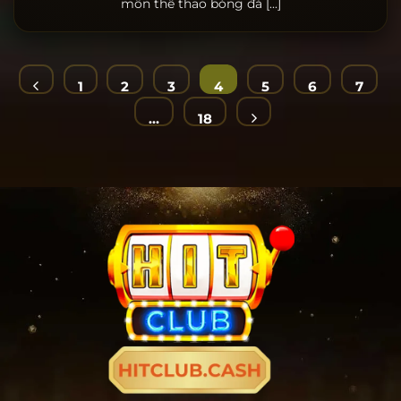
môn thể thao bóng đá [...]
1
2
3
4
5
6
7
…
18