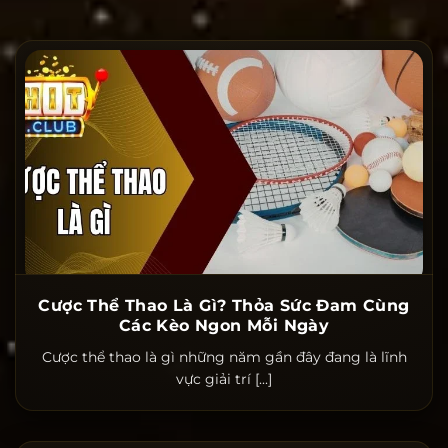
Cược Thể Thao Là Gì? Thỏa Sức Đam Cùng
Các Kèo Ngon Mỗi Ngày
Cược thể thao là gì những năm gần đây đang là lĩnh
vực giải trí [...]