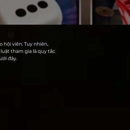
 hội viên. Tuy nhiên,
luật tham gia là quy tắc
ưới đây.