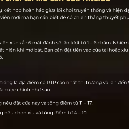
 sự kết hợp hoàn hảo giữa lối chơi truyền thống và hiện đ
i viên mới mà bạn cần biết để có chiến thắng thuyết phụ
ên xúc xắc 6 mặt đánh số lần lượt từ 1 – 6 chấm. Nhiệm 
t hiện khi mở bát. Bạn cần đặt tiền vào cửa tài hoặc xỉ
ó.
i tiếng là địa điểm có RTP cao nhất thị trường và lên đế
ửa cược chính như sau:
g nếu đặt cửa này và tổng điểm từ 11 – 17.
g nếu chọn xỉu và tổng điểm từ 4 – 10.