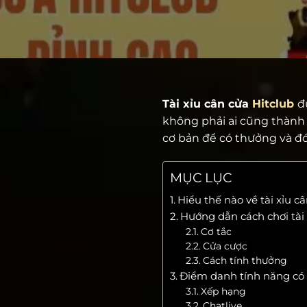
Tài xỉu cân cửa
Hitclub
đ
không phải ai cũng thành 
cơ bản để có thưởng và đó 
MỤC LỤC
Hiểu thế nào về tài xỉu c
Hướng dẫn cách chơi tài 
Cơ tắc
Cửa cược
Cách tính thưởng
Điểm danh tính năng có t
Xếp hạng
Chatlive