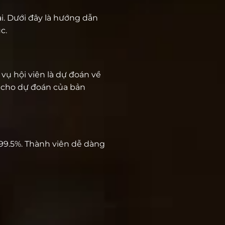
ại. Dưới đây là hướng dẫn
c.
vụ hội viên là dự đoán về
u cho dự đoán của bản
n 99.5%. Thành viên dễ dàng