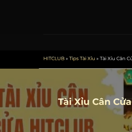
Chuyển
đến
nội
dung
HITCLUB
»
Tips Tài Xỉu
»
Tài Xỉu Cân C
Tài Xỉu Cân Cửa