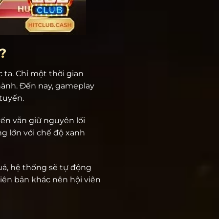
?
ta. Chỉ một thời gian
thành. Đến nay, gameplay
 tuyến.
yến vẫn giữ nguyên lối
ng lớn với chế độ xanh
uả, hệ thống sẽ tự động
hiên bản khác nên hội viên