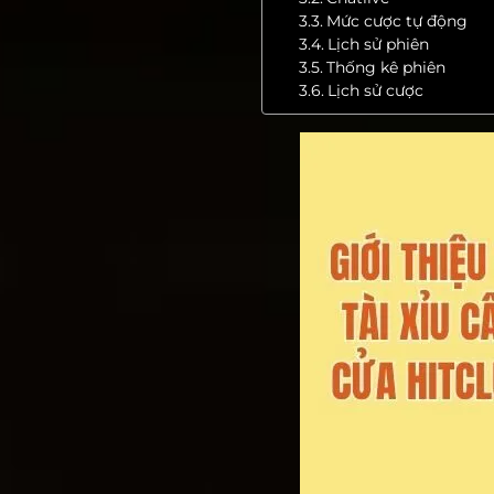
Mức cược tự động
Lịch sử phiên
Thống kê phiên
Lịch sử cược