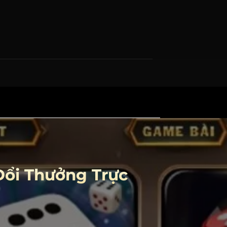
 Đổi Thưởng Trực