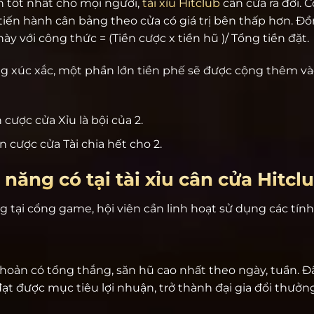
 tốt nhất cho mọi người,
tài xỉu Hitclub
cân cửa ra đời. C
ẽ tiến hành cân bảng theo cửa có giá trị bên thấp hơn. Đ
y với công thức = (Tiền cược x tiền hũ )/ Tổng tiền đặt.
ng xúc xắc, một phần lớn tiền phế sẽ được cộng thêm và
cược cửa Xỉu là bội của 2.
n cược cửa Tài chia hết cho 2.
năng có tại tài xỉu cân cửa Hitcl
g tại cổng game, hội viên cần linh hoạt sử dụng các tính
oản có tổng thắng, săn hũ cao nhất theo ngày, tuần. Đây
đạt được mục tiêu lợi nhuận, trở thành đại gia đổi thưởn