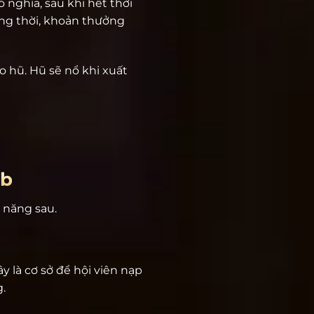
ó nghĩa, sau khi hết thời
ồng thời, khoản thưởng
o hũ. Hũ sẽ nổ khi xuất
ub
 năng sau.
 là cơ sở để hội viên nạp
g.