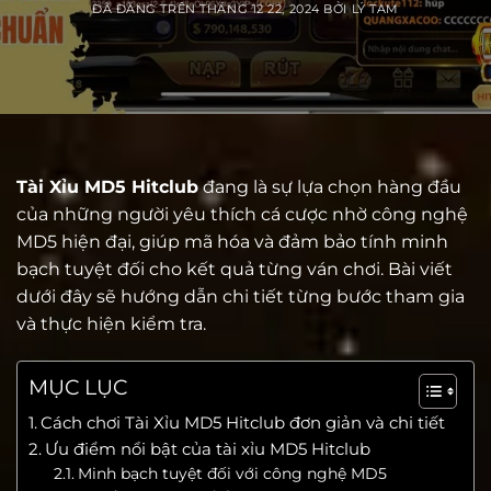
ĐÃ ĐĂNG TRÊN
THÁNG 12 22, 2024
BỞI
LÝ TAM
Tài Xỉu MD5 Hitclub
đang là sự lựa chọn hàng đầu
của những người yêu thích cá cược nhờ công nghệ
MD5 hiện đại, giúp mã hóa và đảm bảo tính minh
bạch tuyệt đối cho kết quả từng ván chơi. Bài viết
dưới đây sẽ hướng dẫn chi tiết từng bước tham gia
và thực hiện kiểm tra.
MỤC LỤC
Cách chơi Tài Xỉu MD5 Hitclub đơn giản và chi tiết
Ưu điểm nổi bật của tài xỉu MD5 Hitclub
Minh bạch tuyệt đối với công nghệ MD5