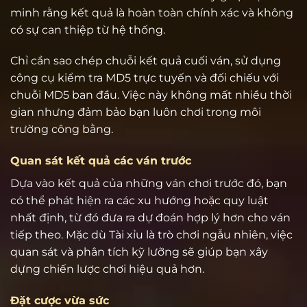
minh rằng kết quả là hoàn toàn chính xác và không
có sự can thiệp từ hệ thống.
Chỉ cần sao chép chuỗi kết quả cuối ván, sử dụng
công cụ kiểm tra MD5 trực tuyến và đối chiếu với
chuỗi MD5 ban đầu. Việc này không mất nhiều thời
gian nhưng đảm bảo bạn luôn chơi trong môi
trường công bằng.
Quan sát kết quả các ván trước
Dựa vào kết quả của những ván chơi trước đó, bạn
có thể phát hiện ra các xu hướng hoặc quy luật
nhất định, từ đó đưa ra dự đoán hợp lý hơn cho ván
tiếp theo. Mặc dù Tài xỉu là trò chơi ngẫu nhiên, việc
quan sát và phân tích kỹ lưỡng sẽ giúp bạn xây
dựng chiến lược chơi hiệu quả hơn.
Đặt cược vừa sức