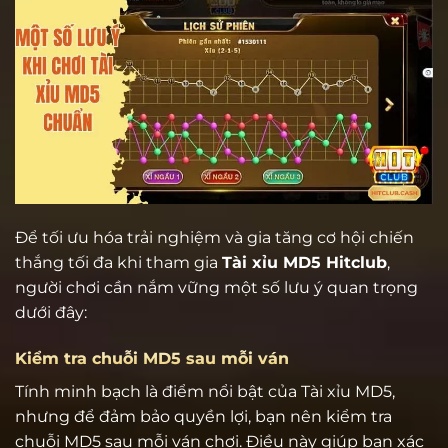
Để tối ưu hóa trải nghiệm và gia tăng cơ hội chiến
thắng tối đa khi tham gia
Tài xỉu MD5 Hitclub
,
người chơi cần nắm vững một số lưu ý quan trọng
dưới đây:
Kiểm tra chuỗi MD5 sau mỗi ván
Tính minh bạch là điểm nổi bật của Tài xỉu MD5,
nhưng để đảm bảo quyền lợi, bạn nên kiểm tra
chuỗi MD5 sau mỗi ván chơi. Điều này giúp bạn xác