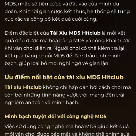
MD5, nhập số tiền cược và đặt vào cửa mình dự
đoán. Khi thời gian cược kết thúc, hệ thống sẽ tung
xúc xắc và công bố kết quả cuối cùng.
Điểm đặc biệt của
Tài Xỉu MD5 Hitclub
là mỗi kết
quả đều được mã hóa bằng MD5 và công khai trước
khi ván chơi diễn ra. Người chơi có thể kiểm tra lại
kết quả bằng chuỗi MD5 để đảm bảo tính minh
bạch, giúp loại bỏ mọi nghi ngờ về gian lận.
Ưu điểm nổi bật của tài xỉu MD5 Hitclub
Tài xỉu Hitclub
không chỉ hấp dẫn bởi cách chơi mà
còn bởi những tính năng vượt trội, mang đến trải
nghiệm an toàn và minh bạch.
Minh bạch tuyệt đối với công nghệ MD5
Việc sử dụng công nghệ mã hóa MD5 giúp kết quả
mỗi ván chơi được bảo mật và không thể chỉnh sửa.