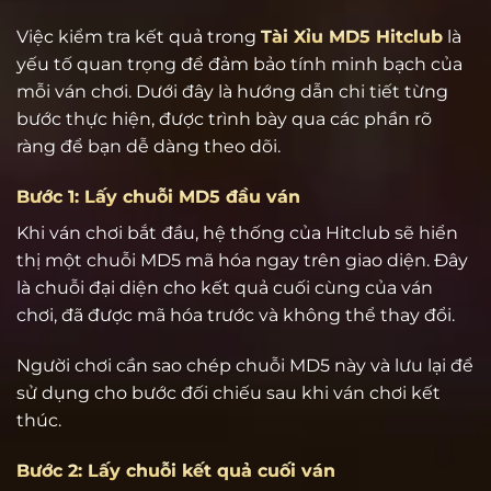
Việc kiểm tra kết quả trong
Tài Xỉu MD5 Hitclub
là
yếu tố quan trọng để đảm bảo tính minh bạch của
mỗi ván chơi. Dưới đây là hướng dẫn chi tiết từng
bước thực hiện, được trình bày qua các phần rõ
ràng để bạn dễ dàng theo dõi.
Bước 1: Lấy chuỗi MD5 đầu ván
Khi ván chơi bắt đầu, hệ thống của Hitclub sẽ hiển
thị một chuỗi MD5 mã hóa ngay trên giao diện. Đây
là chuỗi đại diện cho kết quả cuối cùng của ván
chơi, đã được mã hóa trước và không thể thay đổi.
Người chơi cần sao chép chuỗi MD5 này và lưu lại để
sử dụng cho bước đối chiếu sau khi ván chơi kết
thúc.
Bước 2: Lấy chuỗi kết quả cuối ván