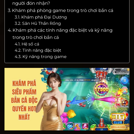
người đón nhận?
Khám phá phòng game trong trò chơi bắn cá
Khám phá Đại Dương
Săn Hũ Thần Rồng
Khám phá các tính năng đặc biệt và kỹ năng
trong trò chơi bắn cá
Hệ số cá
Tính năng đặc biệt
Kỹ năng trong game