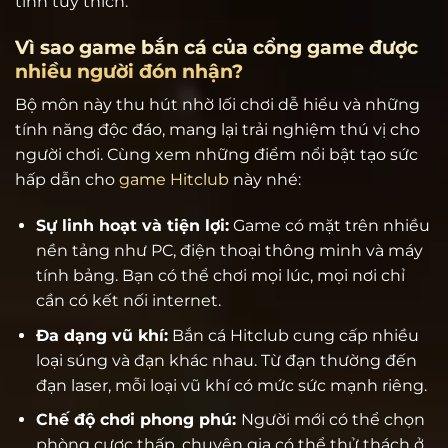
tính tùy thích.
Vì sao game bắn cá của cổng game được
nhiều người đón nhận?
Bộ môn này thu hút nhờ lối chơi dễ hiểu và những
tính năng độc đáo, mang lại trải nghiệm thú vị cho
người chơi. Cùng xem những điểm nổi bật tạo sức
hấp dẫn cho
game Hitclub
này nhé:
Sự linh hoạt và tiện lợi:
Game có mặt trên nhiều
nền tảng như PC, điện thoại thông minh và máy
tính bảng. Bạn có thể chơi mọi lúc, mọi nơi chỉ
cần có kết nối internet.
Đa dạng vũ khí:
Bắn cá Hitclub cung cấp nhiều
loại súng và đạn khác nhau. Từ đạn thường đến
đạn laser, mỗi loại vũ khí có mức sức mạnh riêng.
Chế độ chơi phong phú:
Người mới có thể chọn
phòng cược thấp, chuyên gia có thể thử thách ở