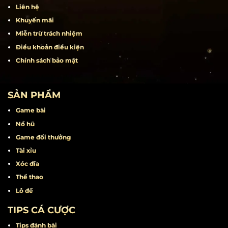
Liên hệ
Khuyến mãi
Miễn trừ trách nhiệm
Điều khoản điều kiện
Chính sách bảo mật
SẢN PHẨM
Game bài
Nổ hũ
Game đổi thưởng
Tài xỉu
Xóc đĩa
Thể thao
Lô đề
TIPS CÁ CƯỢC
Tips đánh bài