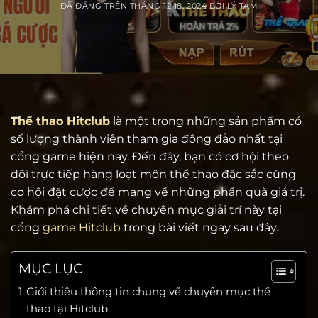
ĐÃ ĐĂNG TRÊN
THÁNG 12 18, 2024
BỞI
LÝ TAM
Thể thao Hitclub
là một trong những sản phẩm có
số lượng thành viên tham gia đông đảo nhất tại
cổng game hiện nay. Đến đây, bạn có cơ hội theo
dõi trực tiếp hàng loạt môn thể thao đặc sắc cùng
cơ hội đặt cược để mang về những phần quà giá trị.
Khám phá chi tiết về chuyên mục giải trí này tại
cổng
game Hitclub
trong bài viết ngay sau đây.
MỤC LỤC
Giới thiệu thông tin chung về chuyên mục thể
thao tại Hitclub