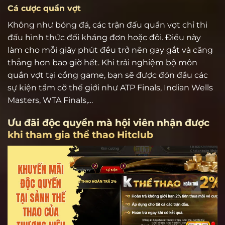
Cá cược quần vợt
Không như bóng đá, các trận đấu quần vợt chỉ thi
đấu hình thức đối kháng đơn hoặc đôi. Điều này
làm cho mỗi giây phút đều trở nên gay gắt và căng
thẳng hơn bao giờ hết. Khi trải nghiệm bộ môn
quần vợt tại cổng game, bạn sẽ được đón đầu các
sự kiện tầm cỡ thế giới như ATP Finals, Indian Wells
Masters, WTA Finals,…
Ưu đãi độc quyền mà hội viên nhận được
khi tham gia thể thao Hitclub