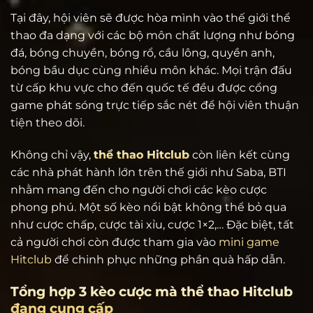
Tại đây, hội viên sẽ được hòa mình vào thế giới thể
thao đa dạng với các bộ môn chất lượng như bóng
đá, bóng chuyền, bóng rổ, cầu lông, quyền anh,
bóng bầu dục cùng nhiều môn khác. Mọi trận đấu
từ cấp khu vực cho đến quốc tế đều được cổng
game phát sóng trực tiếp sắc nét để hội viên thuận
tiện theo dõi.
Không chỉ vậy,
thể thao Hitclub
còn liên kết cùng
các nhà phát hành lớn trên thế giới như Saba, BTI
nhằm mang đến cho người chơi các kèo cược
phong phú. Một số kèo nổi bật không thể bỏ qua
như cược chấp, cược tài xỉu, cược 1×2,… Đặc biệt, tất
cả người chơi còn được tham gia vào
mini game
Hitclub
để chinh phục những phần quà hấp dẫn.
Tổng hợp 3 kèo cược mà thể thao Hitclub
đang cung cấp