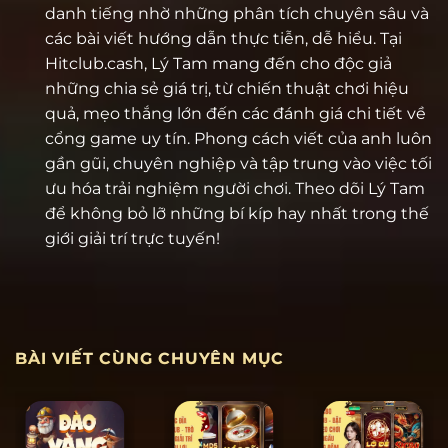
danh tiếng nhờ những phân tích chuyên sâu và
các bài viết hướng dẫn thực tiễn, dễ hiểu. Tại
Hitclub.cash, Lý Tam mang đến cho độc giả
những chia sẻ giá trị, từ chiến thuật chơi hiệu
quả, mẹo thắng lớn đến các đánh giá chi tiết về
cổng game uy tín. Phong cách viết của anh luôn
gần gũi, chuyên nghiệp và tập trung vào việc tối
ưu hóa trải nghiệm người chơi. Theo dõi Lý Tam
để không bỏ lỡ những bí kíp hay nhất trong thế
giới giải trí trực tuyến!
BÀI VIẾT CÙNG CHUYÊN MỤC