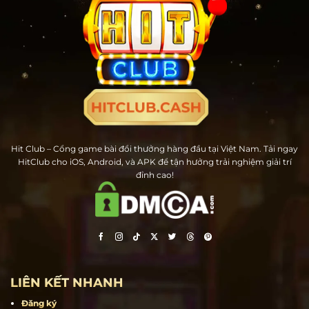
Hit Club – Cổng game bài đổi thưởng hàng đầu tại Việt Nam. Tải ngay
HitClub cho iOS, Android, và APK để tận hưởng trải nghiệm giải trí
đỉnh cao!
LIÊN KẾT NHANH
Đăng ký