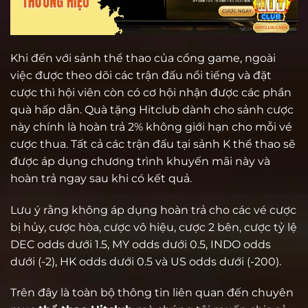
Khi đến với sảnh thể thao của cổng game, ngoài
việc được theo dõi các trận đấu nổi tiếng và đặt
cược thì hội viên còn có cơ hội nhận được các phần
quà hấp dẫn. Quà tặng Hitclub dành cho sảnh cược
này chính là hoàn trả 2% không giới hạn cho mỗi vé
cược thua. Tất cả các trận đấu tại sảnh K thể thao sẽ
được áp dụng chương trình khuyến mãi này và
hoàn trả ngay sau khi có kết quả.
Lưu ý rằng không áp dụng hoàn trả cho các vé cược
bị hủy, cược hòa, cược vô hiệu, cược 2 bên, cược tỷ lệ
DEC odds dưới 1.5, MY odds dưới 0.5, INDO odds
dưới (-2), HK odds dưới 0.5 và US odds dưới (-200).
Trên đây là toàn bộ thông tin liên quan đến chuyên