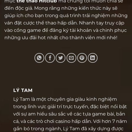
mục
thể thao Hitclub
mà chúng tôi muốn chia sẻ
đến độc giả. Mong rằng những kiến thức này sẽ
giúp ích cho bạn trong quá trình trải nghiệm những
ván đặt cược thể thao hấp dẫn. Nhanh tay truy cập
vào cổng game để đăng ký tài khoản và chinh phục
những ưu đãi hot nhất cho thành viên mới nhé!
LÝ TAM
Lý Tam là một chuyên gia giàu kinh nghiệm
trong lĩnh vực giải trí trực tuyến, đặc biệt nổi bật
với sự am hiểu sâu sắc về các tựa game bài, bắn
cá, và các trò chơi casino hấp dẫn. Với hơn 7 năm
gắn bó trong ngành, Lý Tam đã xây dựng được