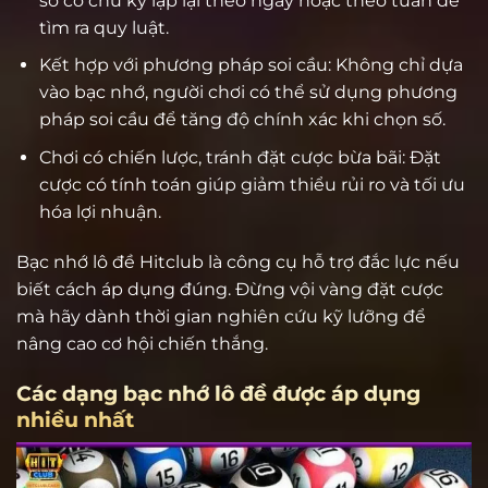
số có chu kỳ lặp lại theo ngày hoặc theo tuần để
tìm ra quy luật.
Kết hợp với phương pháp soi cầu: Không chỉ dựa
vào bạc nhớ, người chơi có thể sử dụng phương
pháp soi cầu để tăng độ chính xác khi chọn số.
Chơi có chiến lược, tránh đặt cược bừa bãi: Đặt
cược có tính toán giúp giảm thiểu rủi ro và tối ưu
hóa lợi nhuận.
Bạc nhớ lô đề Hitclub là công cụ hỗ trợ đắc lực nếu
biết cách áp dụng đúng. Đừng vội vàng đặt cược
mà hãy dành thời gian nghiên cứu kỹ lưỡng để
nâng cao cơ hội chiến thắng.
Các dạng bạc nhớ lô đề được áp dụng
nhiều nhất