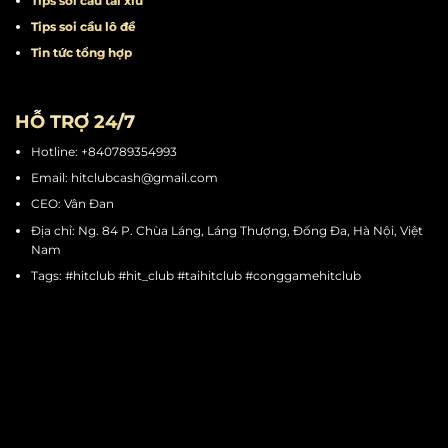
Tips soi cầu tài xỉu
Tips soi cầu lô đề
Tin tức tổng hợp
HỖ TRỢ 24/7
Hotline: +840789354993
Email:
hitclubcash@gmail.com
CEO: Vân Đan
Địa chỉ: Ng. 84 P. Chùa Láng, Láng Thượng, Đống Đa, Hà Nội, Việt
Nam
Tags: #hitclub #hit_club #taihitclub #conggamehitclub