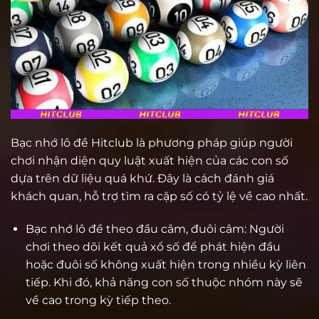
Bạc nhớ lô đề Hitclub là phương pháp giúp người
chơi nhận diện quy luật xuất hiện của các con số
dựa trên dữ liệu quá khứ. Đây là cách đánh giá
khách quan, hỗ trợ tìm ra cặp số có tỷ lệ về cao nhất.
Bạc nhớ lô đề theo đầu câm, đuôi câm: Người
chơi theo dõi kết quả xổ số để phát hiện đầu
hoặc đuôi số không xuất hiện trong nhiều kỳ liên
tiếp. Khi đó, khả năng con số thuộc nhóm này sẽ
về cao trong kỳ tiếp theo.