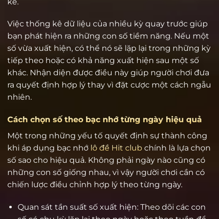
kể.
Việc thống kê dữ liệu của nhiều kỳ quay trước giúp
bạn phát hiện ra những con số tiềm năng. Nếu một
số vừa xuất hiện, có thể nó sẽ lặp lại trong những kỳ
tiếp theo hoặc có khả năng xuất hiện sau một số
khác. Nhận diện được điều này giúp người chơi đưa
ra quyết định hợp lý thay vì đặt cược một cách ngẫu
nhiên.
Cách chọn số theo bạc nhớ từng ngày hiệu quả
Một trong những yếu tố quyết định sự thành công
khi áp dụng bạc nhớ
lô đề Hit club
chính là lựa chọn
số sao cho hiệu quả. Không phải ngày nào cũng có
những con số giống nhau, vì vậy người chơi cần có
chiến lược điều chỉnh hợp lý theo từng ngày.
Quan sát tần suất số xuất hiện: Theo dõi các con