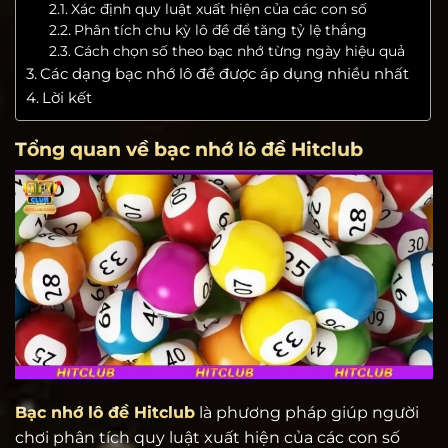
Xác định quy luật xuất hiện của các con số
Phân tích chu kỳ lô đề để tăng tỷ lệ thắng
Cách chọn số theo bạc nhớ từng ngày hiệu quả
Các dạng bạc nhớ lô đề được áp dụng nhiều nhất
Lời kết
Tổng quan về bạc nhớ lô đề Hitclub
Bạc nhớ lô đề Hitclub
là phương pháp giúp người
chơi phân tích quy luật xuất hiện của các con số