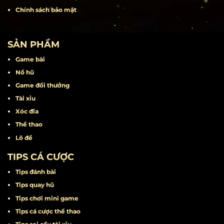
Chính sách bảo mật
SẢN PHẨM
Game bài
Nổ hũ
Game đổi thưởng
Tài xỉu
Xóc đĩa
Thể thao
Lô đề
TIPS CÁ CƯỢC
Tips đánh bài
Tips quay hũ
Tips chơi mini game
Tips cá cược thể thao