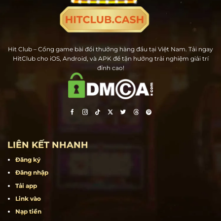
Hit Club – Cổng game bài đổi thưởng hàng đầu tại Việt Nam. Tải ngay
HitClub cho iOS, Android, và APK để tận hưởng trải nghiệm giải trí
đỉnh cao!
LIÊN KẾT NHANH
Đăng ký
Đăng nhập
Tải app
Link vào
Nạp tiền