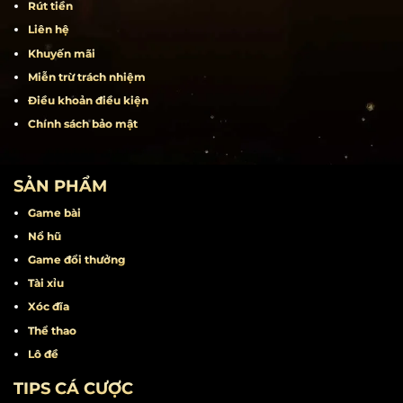
Rút tiền
Liên hệ
Khuyến mãi
Miễn trừ trách nhiệm
Điều khoản điều kiện
Chính sách bảo mật
SẢN PHẨM
Game bài
Nổ hũ
Game đổi thưởng
Tài xỉu
Xóc đĩa
Thể thao
Lô đề
TIPS CÁ CƯỢC