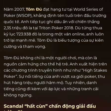
Năm 2007,
Tôm Đú
đạt hạng tư tại World Series of
Poker (WSOP), khẳng định tên tuổi trên đấu trường
quốc tế. Anh tiếp tục ghi dấu ấn với chiến thắng
2,35 triệu đô la tại Triton Poker 2018. Dù từng thua
kỷ lục 723.938 đô la trong một ván online, anh luôn
trở lại mạnh mẽ. Tôm Đú là biểu tượng của sự kiên
cường và tham vọng.
Tôm Đú không chỉ là một người chơi, mà còn là
nguồn cảm hứng cho thế hệ trẻ. Anh xuất hiện trên
các chương trình truyền hình như như “High Stakes
Poker”. Sự nổi tiếng của anh vượt xa giới poker, thu
hút hàng triệu người hâm mộ. Tuy nhiên, danh
tiếng cũng đi kèm với áp lực và những tranh cãi
không ngừng.
Scandal “hất cùn” chấn động giải đấu