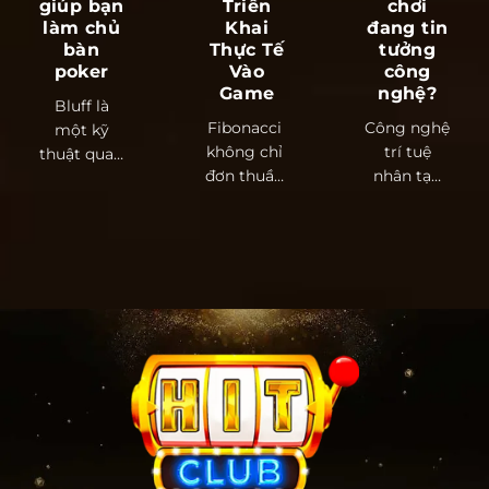
giúp bạn
Triển
chơi
làm chủ
Khai
đang tin
bàn
Thực Tế
tưởng
poker
Vào
công
Game
nghệ?
Bluff là
Fibonacci
Công nghệ
một kỹ
không chỉ
trí tuệ
thuật quan
đơn thuần
nhân tạo
trọng giúp
là một dãy
(AI) đang
người chơi
số khô
tạo nên làn
poker
khan trong
sóng mới
chiếm ưu
toán học,
trong lĩnh
thế trong
mà [...]
[...]
[...]