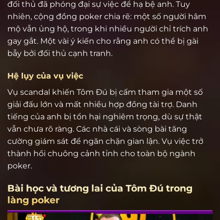
đối thủ đã phóng đại sự việc để hạ bệ anh. Tuy
nhiên, cộng đồng poker chia rẽ: một số người hâm
mộ vẫn ủng hộ, trong khi nhiều người chỉ trích anh
gay gắt. Một vài ý kiến cho rằng anh có thể bị gài
bẫy bởi đối thủ cạnh tranh.
Hệ lụy của vụ việc
Vụ scandal khiến Tôm Đú bị cấm tham gia một số
giải đấu lớn và mất nhiều hợp đồng tài trợ. Danh
tiếng của anh bị tổn hại nghiêm trọng, dù sự thật
vẫn chưa rõ ràng. Các nhà cái và sòng bài tăng
cường giám sát để ngăn chặn gian lận. Vụ việc trở
thành hồi chuông cảnh tỉnh cho toàn bộ ngành
poker.
Bài học và tương lai của Tôm Đú trong
làng poker