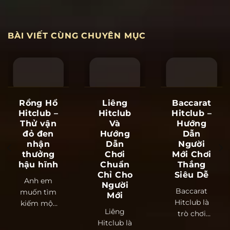
BÀI VIẾT CÙNG CHUYÊN MỤC
Rồng Hổ
Liêng
Baccarat
Hitclub –
Hitclub
Hitclub –
Thử vận
Và
Hướng
đỏ đen
Hướng
Dẫn
nhận
Dẫn
Người
thưởng
Chơi
Mới Chơi
hậu hĩnh
Chuẩn
Thắng
Chỉ Cho
Siêu Dễ
Anh em
Người
Baccarat
muốn tìm
Mới
Hitclub là
kiếm một
Liêng
trò chơi
tựa game
Hitclub là
bài giải trí
kịch tính,