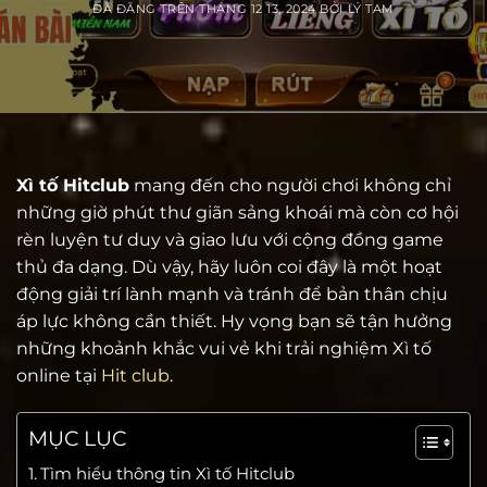
ĐÃ ĐĂNG TRÊN
THÁNG 12 13, 2024
BỞI
LÝ TAM
Xì tố Hitclub
mang đến cho người chơi không chỉ
những giờ phút thư giãn sảng khoái mà còn cơ hội
rèn luyện tư duy và giao lưu với cộng đồng game
thủ đa dạng. Dù vậy, hãy luôn coi đây là một hoạt
động giải trí lành mạnh và tránh để bản thân chịu
áp lực không cần thiết. Hy vọng bạn sẽ tận hưởng
những khoảnh khắc vui vẻ khi trải nghiệm Xì tố
online tại
Hit club
.
MỤC LỤC
Tìm hiểu thông tin Xì tố Hitclub