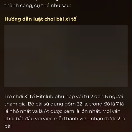
thành công, cụ thể như sau:
Hướng dẫn luật chơi bài xì tố
Trò chơi Xì tố Hitclub phù hợp với từ 2 đến 6 người
tham gia. Bộ bài sử dụng gồm 32 lá, trong đó lá 7 là
lá nhỏ nhất và lá Át được xem là lớn nhất. Mỗi ván
chơi bắt đầu với việc mỗi thành viên nhận được 2 lá
bài.