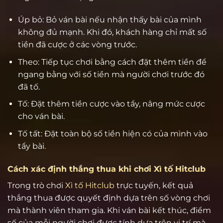
Úp bỏ: Bỏ ván bài nếu nhận thấy bài của mình
không đủ mạnh. Khi đó, khách hàng chỉ mất số
tiền đã cược ở các vòng trước.
Theo: Tiếp tục chơi bằng cách đặt thêm tiền để
ngang bằng với số tiền mà người chơi trước đó
đã tố.
Tố: Đặt thêm tiền cược vào tẩy, nâng mức cược
cho ván bài.
Tố tất: Đặt toàn bộ số tiền hiện có của mình vào
tẩy bài.
Cách xác định thắng thua khi chơi Xì tố Hitclub
Trong trò chơi
Xì tố Hitclub
trực tuyến, kết quả
thắng thua được quyết định dựa trên số vòng chơi
mà thành viên tham gia. Khi ván bài kết thúc, điểm
số của mỗi người chơi được tính dựa trên vị trí mà