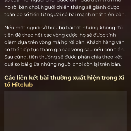
họ rời bàn chơi. Người chiến thắng sẽ giành được
toàn bộ số tiền từ người có bài mạnh nhất trên bàn.
Nếu một người sở hữu bộ bài tốt nhưng không đủ
tiền để theo hết các vòng cược, họ sẽ được tính
điểm dựa trên vòng mà họ rời bàn. Khách hàng vẫn
có thể tiếp tục tham gia các vòng sau nếu còn tiền.
Sau cùng, tiền thưởng sẽ được phân chia theo kết
quả so bài giữa những người chơi còn lại trên bàn.
Các liên kết bài thường xuất hiện trong Xì
tố Hitclub