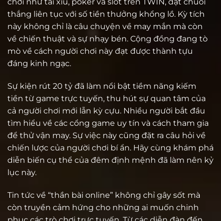
chơi như tài xỉu, poker và slot trên TWIN, đạt chuỗi
thắng liên tục với số tiền thưởng khổng lồ. Kỳ tích
này không chỉ là câu chuyện về may mắn mà còn
về chiến thuật và sự nhạy bén. Cộng đồng đang tò
mò về cách người chơi này đạt được thành tựu
đáng kinh ngạc.
Sự kiện rút 20 tỷ đã làm nổi bật tiềm năng kiếm
tiền từ game trực tuyến, thu hút sự quan tâm của
cả người chơi mới lẫn kỳ cựu. Nhiều người bắt đầu
tìm hiểu về các cổng game uy tín và cách tham gia
để thử vận may. Sự việc này cũng đặt ra câu hỏi về
chiến lược của người chơi bí ẩn. Hãy cùng khám phá
diễn biến cụ thể của đêm định mệnh đã làm nên kỷ
lục này.
Tin tức về “thần bài online” không chỉ gây sốt mà
còn truyền cảm hứng cho những ai muốn chinh
phục các trò chơi trực tuyến. Từ các diễn đàn đến