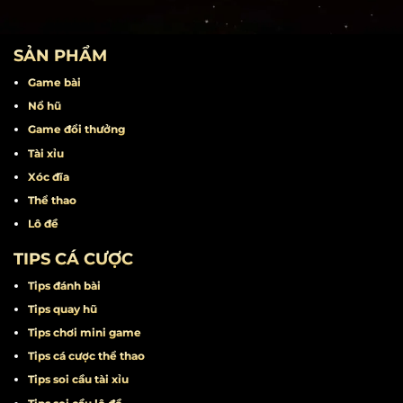
SẢN PHẨM
Game bài
Nổ hũ
Game đổi thưởng
Tài xỉu
Xóc đĩa
Thể thao
Lô đề
TIPS CÁ CƯỢC
Tips đánh bài
Tips quay hũ
Tips chơi mini game
Tips cá cược thể thao
Tips soi cầu tài xỉu