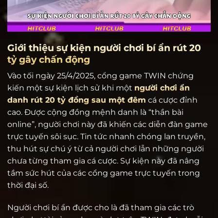
Giới thiệu sự kiện người chơi bí ẩn rút 20
tỷ gây chấn động
Vào tối ngày 25/4/2025, cổng game TWIN chứng
kiến một sự kiện lịch sử khi một
người chơi ẩn
danh rút 20 tỷ đồng sau một đêm
cá cược đỉnh
cao. Được cộng đồng mệnh danh là “thần bài
online”, người chơi này đã khiến các diễn đàn game
trực tuyến sôi sục. Tin tức nhanh chóng lan truyền,
thu hút sự chú ý từ cả người chơi lẫn những người
chưa từng tham gia cá cược. Sự kiện này đã nâng
tầm sức hút của các cổng game trực tuyến trong
thời đại số.
Người chơi bí ẩn được cho là đã tham gia các trò