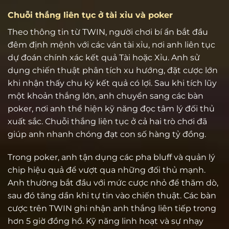
Chuỗi thắng liên tục ở tài xỉu và poker
Theo thông tin từ TWIN, người chơi bí ẩn bắt đầu
đêm định mệnh với các ván tài xỉu, nơi anh liên tục
dự đoán chính xác kết quả Tài hoặc Xỉu. Anh sử
dụng chiến thuật phân tích xu hướng, đặt cược lớn
khi nhận thấy chu kỳ kết quả có lợi. Sau khi tích lũy
một khoản thắng lớn, anh chuyển sang các bàn
poker, nơi anh thể hiện kỹ năng đọc tâm lý đối thủ
xuất sắc. Chuỗi thắng liên tục ở cả hai trò chơi đã
giúp anh nhanh chóng đạt con số hàng tỷ đồng.
Trong poker, anh tận dụng các pha bluff và quản lý
chip hiệu quả để vượt qua những đối thủ mạnh.
Anh thường bắt đầu với mức cược nhỏ để thăm dò,
sau đó tăng dần khi tự tin vào chiến thuật. Các bàn
cược trên TWIN ghi nhận anh thắng liên tiếp trong
hơn 5 giờ đồng hồ. Kỹ năng linh hoạt và sự nhạy