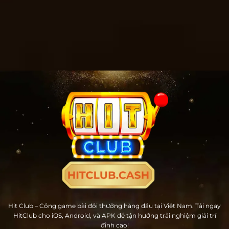
Flash lại có
loạt phốt
minh được
màn [...]
tố cáo [...]
cộng đồng
bet thủ ở
[...]
Hit Club – Cổng game bài đổi thưởng hàng đầu tại Việt Nam. Tải ngay
HitClub cho iOS, Android, và APK để tận hưởng trải nghiệm giải trí
đỉnh cao!