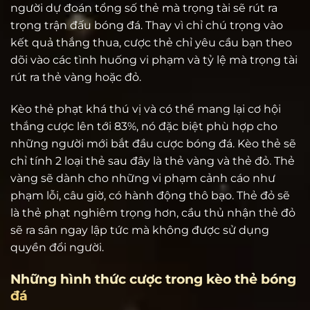
người dự đoán tổng số thẻ mà trọng tài sẽ rút ra
trọng trận đấu bóng đá. Thay vì chỉ chú trọng vào
kết quả thắng thua, cược thẻ chỉ yêu cầu bạn theo
dõi vào các tình huống vi phạm và tỷ lệ mà trọng tài
rút ra thẻ vàng hoặc đỏ.
Kèo thẻ phạt khá thú vị và có thể mang lại cơ hội
thắng cược lên tới 83%, nó đặc biệt phù hợp cho
những người mới bắt đầu cược bóng đá. Kèo thẻ sẽ
chỉ tính 2 loại thẻ sau đây là thẻ vàng và thẻ đỏ. Thẻ
vàng sẽ dành cho những vi phạm cảnh cáo như
phạm lỗi, câu giờ, có hành động thô bạo. Thẻ đỏ sẽ
là thẻ phạt nghiêm trọng hơn, cầu thủ nhận thẻ đỏ
sẽ ra sân ngay lập tức mà không được sử dụng
quyền đổi người.
Những hình thức cược trong kèo thẻ bóng
đá