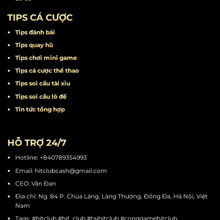
TIPS CÁ CƯỢC
Tips đánh bài
Tips quay hũ
Tips chơi mini game
Tips cá cược thể thao
Tips soi cầu tài xỉu
Tips soi cầu lô đề
Tin tức tổng hợp
HỖ TRỢ 24/7
Hotline: +840789354993
Email:
hitclubcash@gmail.com
CEO: Vân Đan
Địa chỉ: Ng. 84 P. Chùa Láng, Láng Thượng, Đống Đa, Hà Nội, Việt
Nam
Tags: #hitclub #hit_club #taihitclub #conggamehitclub