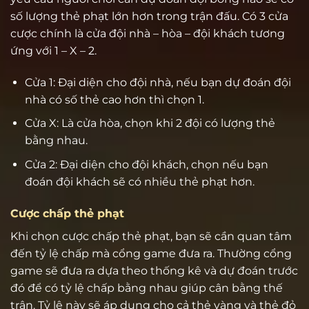
số lượng thẻ phạt lớn hơn trong trận đấu. Có 3 cửa
cược chính là cửa đội nhà – hòa – đội khách tương
ứng với 1 – X – 2.
Cửa 1: Đại diện cho đội nhà, nếu bạn dự đoán đội
nhà có số thẻ cao hơn thì chọn 1.
Cửa X: Là cửa hòa, chọn khi 2 đội có lượng thẻ
bằng nhau.
Cửa 2: Đại diện cho đội khách, chọn nếu bạn
đoán đội khách sẽ có nhiều thẻ phạt hơn.
Cược chấp thẻ phạt
Khi chọn cược chấp thẻ phạt, bạn sẽ cần quan tâm
đến tỷ lệ chấp mà cổng game đưa ra. Thường cổng
game sẽ đưa ra dựa theo thống kê và dự đoán trước
đó để có tỷ lệ chấp bằng nhau giúp cân bằng thế
trận. Tỷ lệ này sẽ áp dụng cho cả thẻ vàng và thẻ đỏ