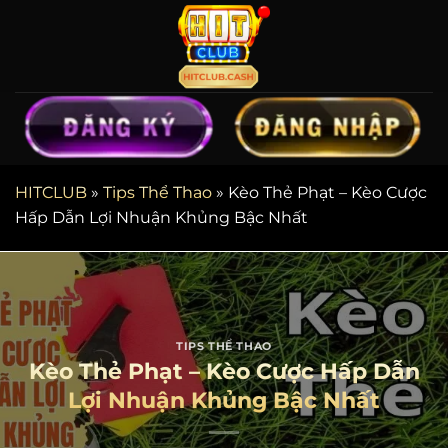
Chuyển
đến
nội
dung
HITCLUB
»
Tips Thể Thao
»
Kèo Thẻ Phạt – Kèo Cược
Hấp Dẫn Lợi Nhuận Khủng Bậc Nhất
TIPS THỂ THAO
Kèo Thẻ Phạt – Kèo Cược Hấp Dẫn
Lợi Nhuận Khủng Bậc Nhất