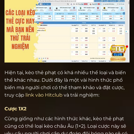
Hiện tại, kèo thẻ phạt có khá nhiều thể loại và biến
thể khác nhau. Dưới đây là một vài hình thức phổ
biến mà người chơi có thể tham khảo và đặt cược,
truy cập
link vào Hitclub
và trải nghiệm:
Cược 1X2
Cũng giống như các hình thức khác, kèo thẻ phạt
cũng có thể loại kèo châu Âu (1×2). Loại cược này sẽ
yêu cầu người chơi cần dự đoán đội bóng nào sẽ có