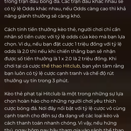
trong trận đấu bóng đá. Các trận đấu khác nhau sẽ
có tỷ lệ Odds khác nhau, nếu Odds càng cao thì khả
năng giành thưởng sẽ càng khó.
Cách tính tiền thưởng kèo thẻ, người chơi chỉ cần
nhân số tiền cược với tỷ lệ odds của kèo mà bạn lựa
chọn. Ví dụ, nếu bạn đặt cược 1 triệu đồng với tỷ lệ
odds là 2.0 thì nếu khi chiến thắng bạn sẽ nhận
được số tiền thưởng là 1 x 2.0 là 2 triệu đồng. Khi
chơi tại cá cược
thể thao Hitclub
, bạn yên tâm rằng
bạn luôn có tỷ lệ cược cạnh tranh và chế độ rút
thưởng uy tín trong 3 phút.
Kèo thẻ phạt tại Hitclub là một trong những sự lựa
chọn hoàn hảo cho những người chơi yêu thích
cược bóng đá. Nơi đây nổi bật với tỷ lệ cược vô cùng
cạnh tranh cho đến sự đa dạng về các loại kèo và
cách thanh toán nhanh chóng. Vì vậy, nếu hứng
thú, ngay hôm nay hãy tham gia vào sảnh thể thao