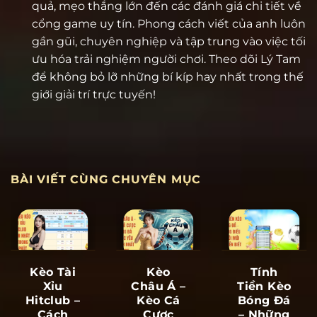
quả, mẹo thắng lớn đến các đánh giá chi tiết về
cổng game uy tín. Phong cách viết của anh luôn
gần gũi, chuyên nghiệp và tập trung vào việc tối
ưu hóa trải nghiệm người chơi. Theo dõi Lý Tam
để không bỏ lỡ những bí kíp hay nhất trong thế
giới giải trí trực tuyến!
BÀI VIẾT CÙNG CHUYÊN MỤC
Kèo Tài
Kèo
Tính
Xỉu
Châu Á –
Tiền Kèo
Hitclub –
Kèo Cá
Bóng Đá
Cách
Cược
– Những