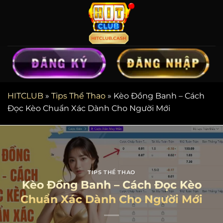
Chuyển
đến
nội
dung
HITCLUB
»
Tips Thể Thao
»
Kèo Đồng Banh – Cách
Đọc Kèo Chuẩn Xác Dành Cho Người Mới
TIPS THỂ THAO
Kèo Đồng Banh – Cách Đọc Kèo
Chuẩn Xác Dành Cho Người Mới