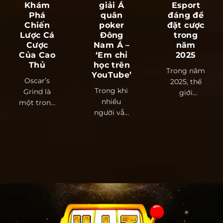
Khám
giải Á
Esport
Phá
quân
đáng để
Chiến
poker
đặt cược
Lược Cá
Đông
trong
Cược
Nam Á –
năm
Của Cao
‘Em chỉ
2025
Thủ
học trên
Trong năm
YouTube’
Oscar’s
2025, thế
Trong khi
Grind là
giới
nhiều
một trong
Esports
người vẫn
những
tiếp tục
nghĩ Poker
chiến lược
bùng nổ
là sân chơi
quản lý
với hàng
của những
ngân sách
loạt giải
tay chơi
được giới
đấu [...]
lão [...]
cao [...]