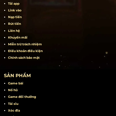
Tải app
Link vào
Nạp tiền
Rút tiền
Liên hệ
Khuyến mãi
Miễn trừ trách nhiệm
Điều khoản điều kiện
Chính sách bảo mật
SẢN PHẨM
Game bài
Nổ hũ
Game đổi thưởng
Tài xỉu
Xóc đĩa