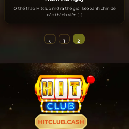
O thể thao Hitclub mở ra thế giới kèo xanh chín để
các thành viên [...]
1
2