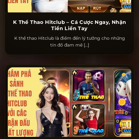
K Thể Thao Hitclub – Cá Cược Ngay, Nhận
Tiền Liền Tay
K thể thao Hitclub là điểm đến lý tưởng cho những
tín đồ đam mê [...]