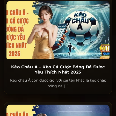
Kèo Châu Á – Kèo Cá Cược Bóng Đá Được
Yêu Thích Nhất 2025
Kèo châu Á còn được gọi với cái tên khác là kèo chấp
bóng đá. [...]