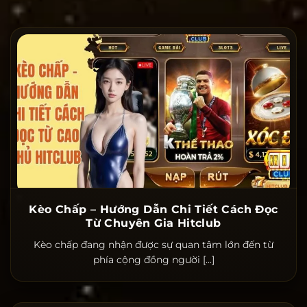
Kèo Chấp – Hướng Dẫn Chi Tiết Cách Đọc
Từ Chuyên Gia Hitclub
Kèo chấp đang nhận được sự quan tâm lớn đến từ
phía cộng đồng người [...]