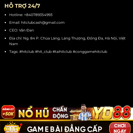
HỖ TRỢ 24/7
Hotline: +840789354993
Email:
hitclubcash@gmail.com
CEO: Vân Đan
Địa chỉ: Ng. 84 P. Chùa Láng, Láng Thượng, Đống Đa, Hà Nội, Việt
Nam
Tags: #hitclub #hit_club #taihitclub #conggamehitclub
BẢN QUYỀN THUỘC VỀ HITCLUB.CASH 2026 ©