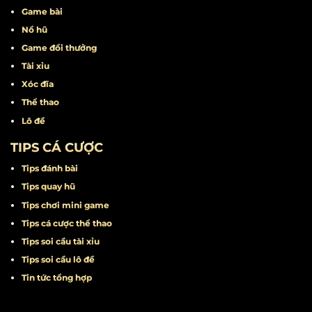
Game bài
Nổ hũ
Game đổi thưởng
Tài xỉu
Xóc đĩa
Thể thao
Lô đề
TIPS CÁ CƯỢC
Tips đánh bài
Tips quay hũ
Tips chơi mini game
Tips cá cược thể thao
Tips soi cầu tài xỉu
Tips soi cầu lô đề
Tin tức tổng hợp